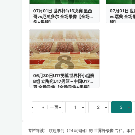
07月01日 世界杯1/16决赛 墨西
07月01日 世
哥vs厄瓜多尔 全场录像【全场录
vs瑞典 全
像+集锦】
锦】
06月30日U17男篮世界杯小组赛
B组 立陶宛U17男篮 – 中国U17男
篮 全场录像【全场录像+集锦】
« 上一页
1
2
3
专栏导读：
欢迎来到【24直播网】的
世界杯录像
专栏。本栏