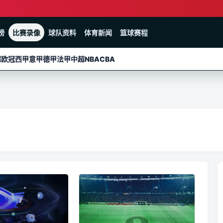
榜
比赛录像
球队资料
体育新闻
篮球赛程
超
欧冠
西甲
意甲
德甲
法甲
中超
NBA
CBA