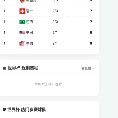
1
墨西哥
3/0
9
1
瑞士
2/0
7
1
巴西
2/0
7
1
美国
2/1
6
1
德国
2/1
6
📅 世界杯 近期赛程
看直播 >
本周暂无待开赛程
🛡️ 世界杯 热门参赛球队