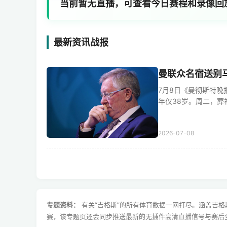
当前暂无直播，可查看今日赛程和录像回
最新资讯战报
曼联众名宿送别
7月8日《曼彻斯特晚
年仅38岁。周二，葬礼在
2026-07-08
专题资料：
有关“吉格斯”的所有体育数据一网打尽。涵盖吉
赛，该专题页还会同步推送最新的无插件高清直播信号与赛后