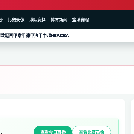
榜
比赛录像
球队资料
体育新闻
篮球赛程
超
欧冠
西甲
意甲
德甲
法甲
中超
NBA
CBA
查看今日直播
查看比赛录像