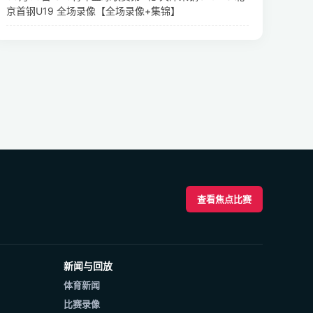
京首钢U19 全场录像【全场录像+集锦】
查看焦点比赛
新闻与回放
体育新闻
比赛录像