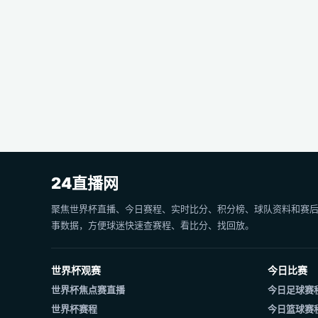
24直播网
聚焦世界杯直播、今日赛程、实时比分、积分榜、球队资料和赛
事数据，方便球迷快速查赛程、看比分、找回放。
世界杯观赛
今日比赛
世界杯焦点赛直播
今日足球赛
世界杯赛程
今日篮球赛