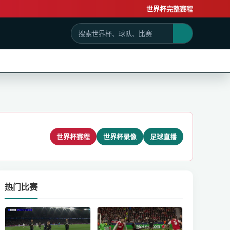
世界杯完整赛程
世界杯赛程
世界杯录像
足球直播
热门比赛