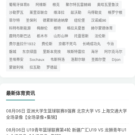
葡萄牙体育B
阿维斯
根克
聚尔特瓦雷赫姆
奥哈瓦里鲁汶
沙勒罗瓦
莱里亚联合
维泽拉
兹沃勒
乌得勒支
格罗宁根
菲尔特
圣保利
德累斯顿迪纳摩
纽伦堡
汉诺威96
科特布斯能源
梅赫伦
根特
格拉夫夏普
赫尔蒙德体育
鹿特丹斯巴达
栃木市
山形山神
托雷恩斯
法伦斯
费尔盖拉什1932
费伦斯
京都不死鸟
长崎成功丸
今治
磐城
东京绿茵
里斯本竞技
埃斯特雷拉
海牙
阿尔克马尔
圣埃蒂安
Sochaux
韦斯特洛
洛默尔联
圣图尔登
Dijon
蒙彼利埃
拉瓦勒
罗德兹
最新体育资讯
08月06日 亚洲大学生篮球联赛8强赛 北京大学 VS 上海交通大学
全场录像【全场录像+集锦】
08月06日 U19青年篮球联赛第4轮 新疆广汇U19 VS 龙狮青年U1