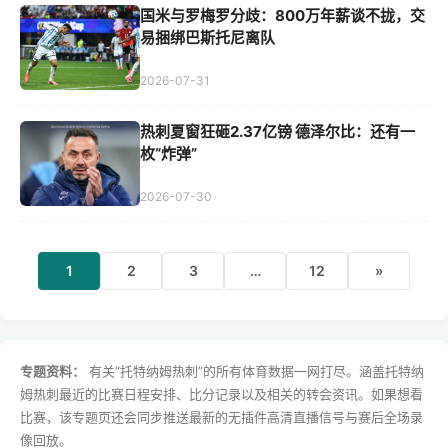
国米与罗梅罗分歧：800万年薪谈不拢，交
易捆绑巴斯托尼离队
2026-07-31
热刺夏窗狂砸2.37亿镑 德泽尔比：还有一
枚“炸弹”
2026-07-30
1
2
3
…
12
»
专题资料：
有关“托特纳姆热刺”的所有体育数据一网打尽。涵盖托特纳
姆热刺最近的比赛日程安排、比分记录以及相关的转会资讯。如果想看
比赛，该专题页还会同步推送最新的无插件高清直播信号与赛后全场录
像回放。