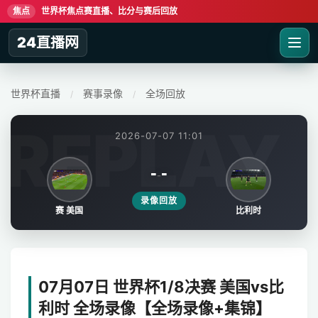
焦点
世界杯焦点赛直播、比分与赛后回放
24直播网
世界杯直播
赛事录像
全场回放
/
/
2026-07-07 11:01
-
-
-
录像回放
赛 美国
比利时
07月07日 世界杯1/8决赛 美国vs比
利时 全场录像【全场录像+集锦】