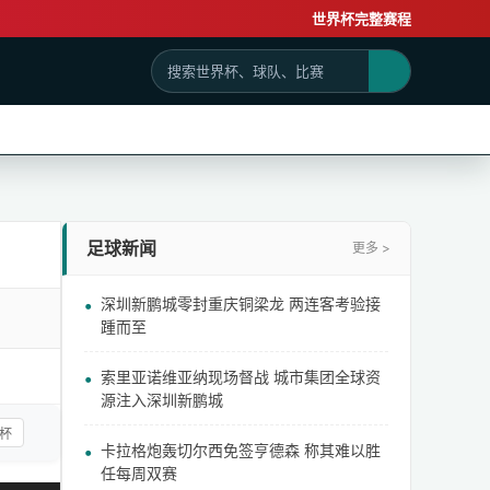
世界杯完整赛程
足球新闻
更多 >
深圳新鹏城零封重庆铜梁龙 两连客考验接
踵而至
索里亚诺维亚纳现场督战 城市集团全球资
源注入深圳新鹏城
杯
卡拉格炮轰切尔西免签亨德森 称其难以胜
任每周双赛