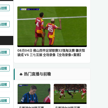
后战报
后战报
08月04日 佛山西甲足球联赛32强淘汰赛 肇庆恒
后战报
骏成 VS 三七互娱 全场录像【全场录像+集锦】
后战报
🔥 热门直播与前瞻
后战报
后战报
凡斯波尔对阵开塞利体育比分
凡斯波尔对阵开塞利体育录像