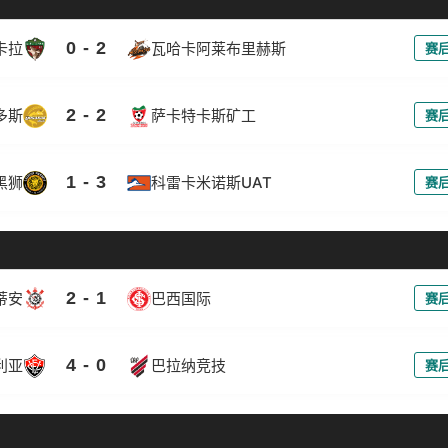
0 - 2
卡拉
瓦哈卡阿莱布里赫斯
赛
2 - 2
多斯
萨卡特卡斯矿工
赛
1 - 3
黑狮
科雷卡米诺斯UAT
赛
2 - 1
蒂安
巴西国际
赛
4 - 0
利亚
巴拉纳竞技
赛