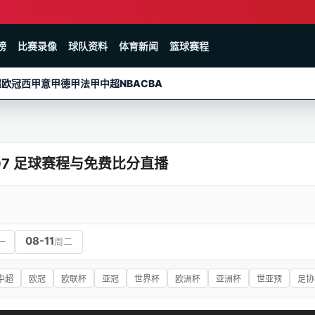
榜
比赛录像
球队资料
体育新闻
篮球赛程
超
欧冠
西甲
意甲
德甲
法甲
中超
NBA
CBA
8-07 足球赛程与免费比分直播
08-11
一
周二
中超
欧冠
欧联杯
亚冠
世界杯
欧洲杯
亚洲杯
世亚预
足协