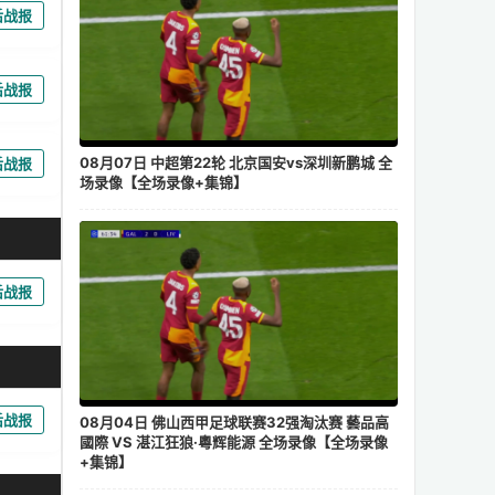
后战报
后战报
08月07日 中超第22轮 北京国安vs深圳新鹏城 全
后战报
场录像【全场录像+集锦】
后战报
后战报
08月04日 佛山西甲足球联赛32强淘汰赛 藝品高
國際 VS 湛江狂狼·粵辉能源 全场录像【全场录像
+集锦】