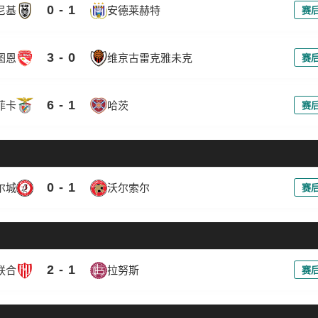
0 - 1
尼基
安德莱赫特
赛
3 - 0
图恩
维京古雷克雅未克
赛
6 - 1
菲卡
哈茨
赛
0 - 1
尔城
沃尔索尔
赛
2 - 1
联合
拉努斯
赛