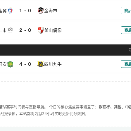
1 - 0
蓝翼
金海市
赛
2 - 0
仁市
釜山偶像
赛
4 - 0
国安
四川九牛
赛
足球赛事时间表与直播导航。 今日的核心焦点赛事涵盖了：
欧联杯、其他、中
战报录像，本站都将为您24小时实时更新比分数据。