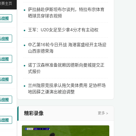
联赛主页
萨拉赫赴伊斯坦布尔谈判，特拉布宗体育
晒球员穿球衣视频
后战报
王军：U20女足至少拿4分才有主动权
后战报
中乙第16轮今日开战 海港富盛经开主场迎
山西崇德荣海
后战报
诺丁汉森林准备就赖因德斯向曼城提交正
式报价
后战报
兰州陇原竞技承认拖欠奥体费用 足协杯场
地因薛之谦演出被迫调整
后战报
精彩录像
更多 >
后战报