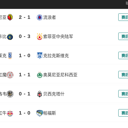
2 - 1
尼亚
流浪者
赛
0 - 3
卡比
索菲亚中央陆军
赛
1 - 0
莱克
克拉克斯维克
赛
1 - 1
红魔
奥莫尼亚尼科西亚
赛
0 - 1
洛韦
贝西克塔什
赛
1 - 0
红牛
帕福斯
赛