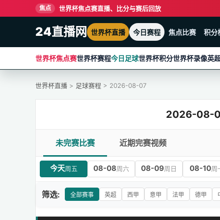
世界杯焦点赛直播、比分与赛后回放
焦点
24直播网
世界杯直播
今日赛程
焦点比赛
积分
世界杯焦点赛
世界杯赛程
今日足球
世界杯积分
世界杯录像
英
世界杯直播
>
足球赛程
> 2026-08-07
2026-0
未完赛比赛
近期完赛视频
今天
08-08
08-09
08-10
周五
周六
周日
周
筛选:
全部赛事
英超
西甲
意甲
法甲
德甲