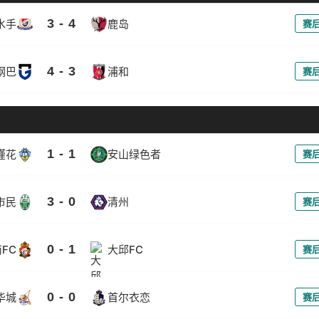
3 - 4
水手
鹿岛
赛
4 - 3
钢巴
浦和
赛
1 - 1
槿花
安山绿色者
赛
3 - 0
市民
清州
赛
0 - 1
FC
大邱FC
赛
0 - 0
华城
首尔衣恋
赛