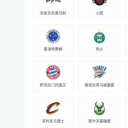
圣安东尼奥马刺
火箭
夏洛特黄蜂
热火
萨克拉门托国王
俄克拉荷马城雷霆
克利夫兰骑士
密尔沃基雄鹿