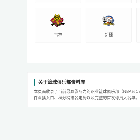
吉林
新疆
关于篮球俱乐部资料库
本页面收录了当前最具影响力的职业篮球俱乐部（NBA及C
件直播入口、积分榜排名走势以及完整的首发球员大名单。