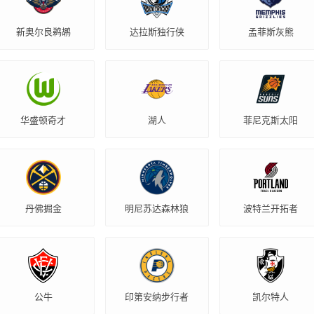
新奥尔良鹈鹕
达拉斯独行侠
孟菲斯灰熊
华盛顿奇才
湖人
菲尼克斯太阳
丹佛掘金
明尼苏达森林狼
波特兰开拓者
公牛
印第安纳步行者
凯尔特人