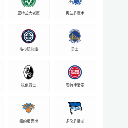
亚特兰大老鹰
奥兰多魔术
洛杉矶快船
勇士
犹他爵士
底特律活塞
纽约尼克斯
多伦多猛龙