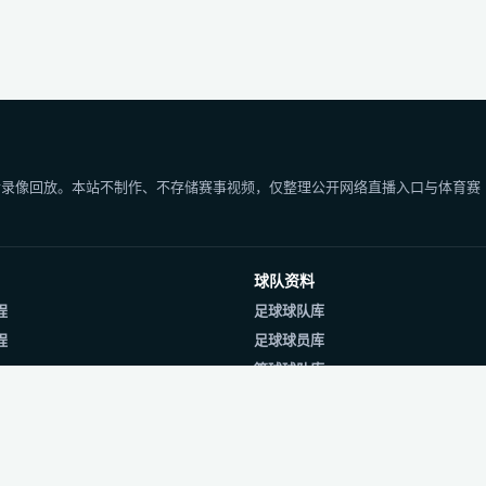
后录像回放。本站不制作、不存储赛事视频，仅整理公开网络直播入口与体育赛
球队资料
程
足球球队库
程
足球球员库
篮球球队库
篮球球员库
案查询