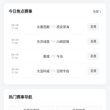
今日焦点赛事
全部 >
08-09
长春西都
西安荣海
直播
对阵
17:00
08-09
东京绿茵
川崎前锋
直播
对阵
17:00
08-09
磐城
今治
直播
对阵
17:00
08-09
大连科威
日照宇启
直播
对阵
17:30
热门赛事导航