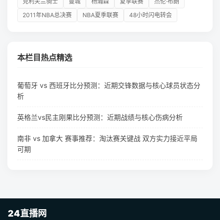
克利夫兰骑士
曼城
杨瀚森
夏季联赛
杰伦·布朗
2011年NBA总决赛
NBA夏季联赛
48小时闪电转会
本栏目热点精选
葡萄牙 vs 西班牙比分预测：近期交锋数据与核心球员状态分
析
英格兰vs民主刚果比分预测：近期战绩与核心伤病分析
南非 vs 加拿大 赛事推荐：淘汰赛关键战 双方实力接近平局
可期
24直播网