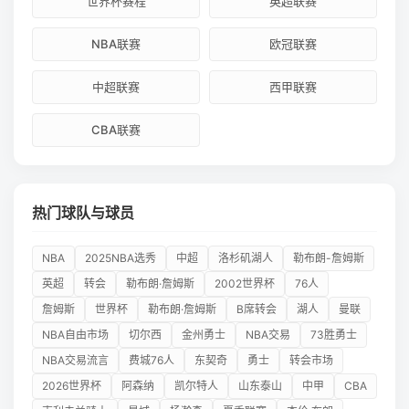
世界杯赛程
英超联赛
NBA联赛
欧冠联赛
中超联赛
西甲联赛
CBA联赛
热门球队与球员
NBA
2025NBA选秀
中超
洛杉矶湖人
勒布朗-詹姆斯
英超
转会
勒布朗·詹姆斯
2002世界杯
76人
詹姆斯
世界杯
勒布朗·詹姆斯
B席转会
湖人
曼联
NBA自由市场
切尔西
金州勇士
NBA交易
73胜勇士
NBA交易流言
费城76人
东契奇
勇士
转会市场
2026世界杯
阿森纳
凯尔特人
山东泰山
中甲
CBA