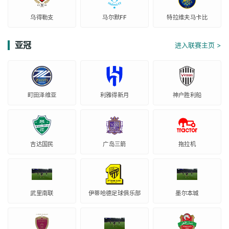
乌得勒支
马尔默FF
特拉维夫马卡比
亚冠
进入联赛主页 >
町田泽维亚
利雅得新月
神户胜利船
吉达国民
广岛三箭
拖拉机
武里南联
伊蒂哈德足球俱乐部
墨尔本城