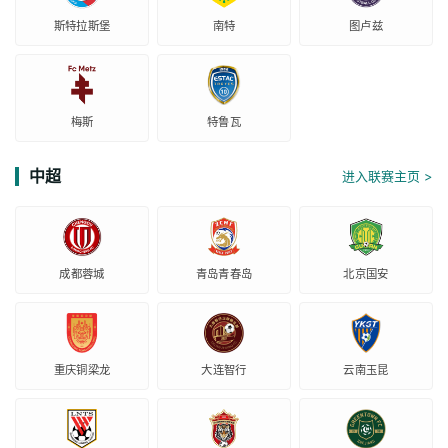
斯特拉斯堡
南特
图卢兹
梅斯
特鲁瓦
中超
进入联赛主页 >
成都蓉城
青岛青春岛
北京国安
重庆铜梁龙
大连智行
云南玉昆