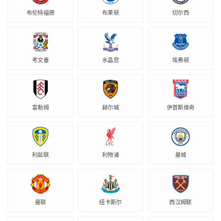
布伦特福德
布莱顿
切尔西
考文垂
水晶宫
埃弗顿
富勒姆
赫尔城
伊普斯维奇
利兹联
利物浦
曼城
曼联
纽卡斯尔
西汉姆联