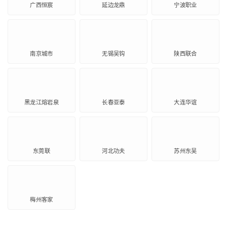
广西恒宸
延边龙鼎
宁波职业
南京城市
无锡吴钩
陕西联合
黑龙江熔岩泉
长春亚泰
大连华谊
东莞联
河北功夫
苏州东吴
梅州客家