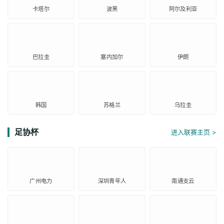
卡塔尔
波黑
阿尔及利亚
巴拉圭
塞内加尔
伊朗
韩国
苏格兰
乌拉圭
足协杯
进入联赛主页 >
广州电力
深圳青年人
南通支云