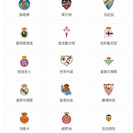
赫塔费
莱万特
马拉加
桑坦德竞技
维戈塞尔塔
拉科鲁尼亚
西班牙人
巴列卡诺
皇家贝蒂斯
皇家马德里
皇家社会
塞维利亚
马略卡
赫罗纳
瓦伦西亚