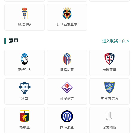
奥维耶多
比利亚雷亚尔
意甲
进入联赛主页 >
亚特兰大
博洛尼亚
卡利亚里
科莫
佛罗伦萨
弗罗西诺内
热那亚
国际米兰
尤文图斯