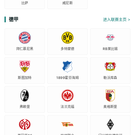
比萨
威尼斯
德甲
进入联赛主页 >
拜仁慕尼黑
多特蒙德
RB莱比锡
斯图加特
1899霍芬海姆
勒沃库森
弗赖堡
法兰克福
奥格斯堡