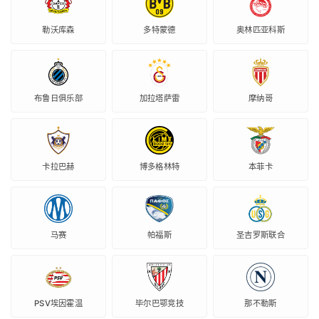
勒沃库森
多特蒙德
奥林匹亚科斯
布鲁日俱乐部
加拉塔萨雷
摩纳哥
卡拉巴赫
博多格林特
本菲卡
马赛
帕福斯
圣吉罗斯联合
PSV埃因霍温
毕尔巴鄂竞技
那不勒斯