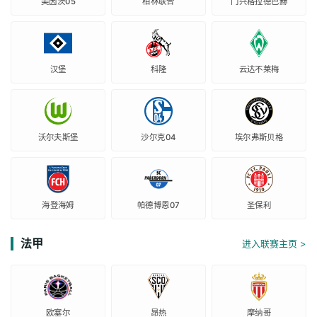
美因茨05
柏林联合
门兴格拉德巴赫
汉堡
科隆
云达不莱梅
沃尔夫斯堡
沙尔克04
埃尔弗斯贝格
海登海姆
帕德博恩07
圣保利
法甲
进入联赛主页 >
欧塞尔
昂热
摩纳哥