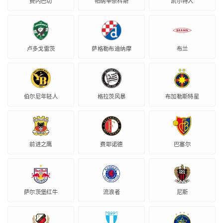
费内巴切
帕纳辛奈科斯
凯尔特人
卢多戈雷茨
萨格勒布迪纳摩
布兰
伯尔尼年轻人
格拉茨风暴
布加勒斯特星
前进之鹰
费耶诺德
巴塞尔
萨尔茨堡红牛
流浪者
尼斯