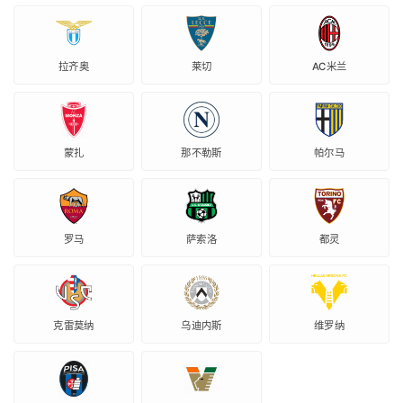
拉齐奥
莱切
AC米兰
蒙扎
那不勒斯
帕尔马
罗马
萨索洛
都灵
克雷莫纳
乌迪内斯
维罗纳