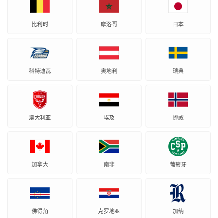
比利时
摩洛哥
日本
科特迪瓦
奥地利
瑞典
澳大利亚
埃及
挪威
加拿大
南非
葡萄牙
佛得角
克罗地亚
加纳