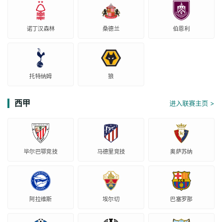
诺丁汉森林
桑德兰
伯恩利
托特纳姆
狼
西甲
进入联赛主页 >
毕尔巴鄂竞技
马德里竞技
奥萨苏纳
阿拉维斯
埃尔切
巴塞罗那