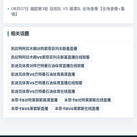
08月07日 湘超第3轮 岳阳队 VS 湘潭队 全场录像【全场录像+集
锦】
相关话题
凯拉特阿拉木图对阵索菲亚列夫斯基直播
凯拉特阿拉木图VS索菲亚列夫斯基直播在线观看
彭迪克体育对阵巴特曼石油体育直播在线观看
彭迪克体育VS巴特曼石油体育高清直播
彭迪克体育VS巴特曼石油体育直播在线观看
彭迪克体育VS巴特曼石油体育在线直播
本菲卡B对阵莱索斯高清直播
本菲卡B对阵莱索斯在线直播
本菲卡BVS莱索斯直播
本菲卡BVS莱索斯在线直播