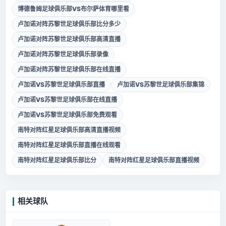
博德鲁姆足球俱乐部VS布尔萨体育哪里看
卢加诺对阵苏黎世足球俱乐部比分多少
卢加诺对阵苏黎世足球俱乐部高清直播
卢加诺对阵苏黎世足球俱乐部录像
卢加诺对阵苏黎世足球俱乐部在线直播
卢加诺VS苏黎世足球俱乐部直播
卢加诺VS苏黎世足球俱乐部集锦
卢加诺VS苏黎世足球俱乐部在线直播
卢加诺VS苏黎世足球俱乐部免费观看
南特对阵红星足球俱乐部高清直播视频
南特对阵红星足球俱乐部直播在线观看
南特对阵红星足球俱乐部比分
南特对阵红星足球俱乐部直播视频
相关球队