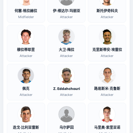
何塞·格拉赫拉
伊·维达尔·玛丽亚
斯托伊奇科夫
Midfielder
Attacker
Attacker
穆拉蒂耶里
大卫·梅拉
克里斯蒂安·埃雷拉
Attacker
Attacker
Attacker
佩克
Z. Eddahchouri
路易斯米·克鲁斯
Attacker
Attacker
Attacker
迭戈·比利亚雷斯
乌尔萨因
马里奥·索里亚诺