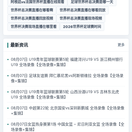
阿根廷vs法国世界杯直播在线观看
足球世界杯总决赛是哪一天
世界杯总决赛直播在哪看啊
世界杯总决赛直播在哪看回放
世界杯总决赛直播回放视频
世界杯总决赛直播现场视频
世界杯决赛现场直播在哪里看
2026世界杯足球赛时间
最新资讯
更多
08月07日 U19青年篮球联赛第5轮 福建浔兴U19 VS 浙江稠州银行
U19 全场录像【全场录像+集锦】
08月07日 足球友谊赛 拜仁慕尼黑vs阿斯顿维拉 全场录像【全场录
像+集锦】
08月07日 U19青年篮球联赛第5轮 山西汾酒U19 VS 吉林东北虎
U19 全场录像【全场录像+集锦】
08月07日 中超第22轮 北京国安vs深圳新鹏城 全场录像【全场录像
+集锦】
08月07日女篮热身赛第1场 中国女篮 – 尼日利亚女篮 全场录像【全
场录像+集锦】