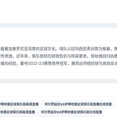
承载着加泰罗尼亚深厚的足球文化。球队以拉玛西亚青训营为根基，
短传渗透。近年来，俱乐部经历财政危机与阵容更迭，但哈维回归执
的经验，重夺2022-23赛季西甲冠军，展现出传统控球与高效反
伊蒂哈德足球俱乐部高清直播
阿尔贾兹拉VS伊蒂哈德足球俱乐部直播在线观看
蒂哈德足球俱乐部高清直播
阿尔贾兹拉VS伊蒂哈德足球俱乐部在线直播