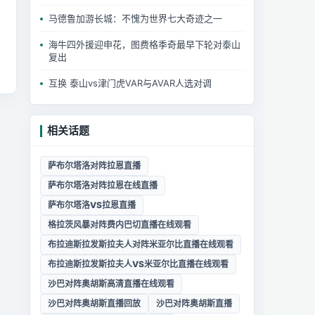
马德鲁加游长城：不愧为世界七大奇迹之一
海牛四外援迎申花，图费格季奇最早下轮对泰山
复出
互换 泰山vs津门虎VAR与AVAR人选对调
相关话题
萨布尔塔洛对阵拉恩直播
萨布尔塔洛对阵拉恩在线直播
萨布尔塔洛VS拉恩直播
格拉茨风暴对阵费内巴切直播在线观看
布拉迪斯拉发斯拉夫人对阵米亚尔比直播在线观看
布拉迪斯拉发斯拉夫人VS米亚尔比直播在线观看
沙巴对阵奥胡斯高清直播在线观看
沙巴对阵奥胡斯直播回放
沙巴对阵奥胡斯直播