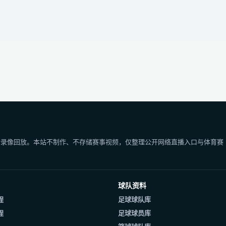
后录像回放。本站不制作、不存储赛事视频，仅整理公开网络直播入口与体育赛
球队资料
程
足球球队库
程
足球球员库