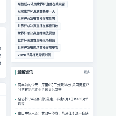
阿根廷vs法国世界杯直播在线观看
足球世界杯总决赛是哪一天
世界杯总决赛直播在哪看啊
世界杯总决赛直播在哪看回放
世界杯总决赛直播回放视频
世界杯总决赛直播现场视频
铸
世界杯决赛现场直播在哪里看
教
2026世界杯足球赛时间
击
最新资讯
更多
两年前的今天：库里9记三分轰36分 美国男篮17
分逆转塞尔维亚晋级奥运决赛
足协杯1/4决赛时间敲定，泰山9月1日19:35对阵
海港
泰山中场人荒：黄政宇停赛，陈泽仕李源一伤缺