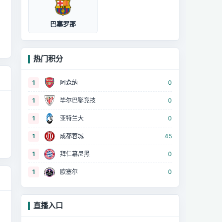
巴塞罗那
热门积分
1
阿森纳
0
1
毕尔巴鄂竞技
0
1
亚特兰大
0
1
成都蓉城
45
1
拜仁慕尼黑
0
1
欧塞尔
0
直播入口