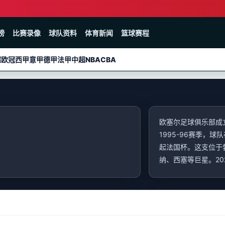
榜
比赛录像
球队资料
体育新闻
篮球赛程
超
欧冠
西甲
意甲
德甲
法甲
中超
NBA
CBA
欧塞尔足球俱乐部成
1995-96赛季，
起法国杯。这支位于
纳、西塞等巨星。2023