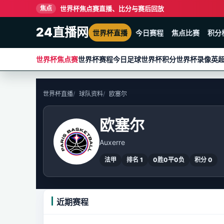
世界杯焦点赛直播、比分与赛后回放
焦点
24直播网
世界杯直播
今日赛程
焦点比赛
积分
世界杯焦点赛
世界杯赛程
今日足球
世界杯积分
世界杯录像
英
世界杯直播
球队资料
欧塞尔
欧塞尔
Auxerre
法甲
排名 1
0胜0平0负
积分 0
近期赛程