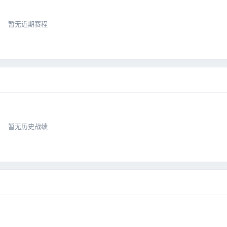
暂无近期赛程
暂无历史战绩