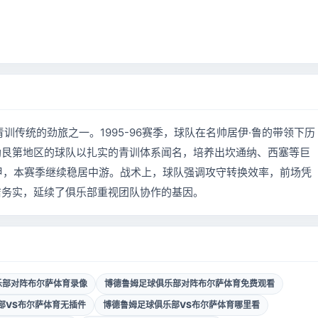
训传统的劲旅之一。1995-96赛季，球队在名帅居伊·鲁的带领下历
勃艮第地区的球队以扎实的青训体系闻名，培养出坎通纳、西塞等巨
法甲，本赛季继续稳居中游。战术上，球队强调攻守转换效率，前场凭
洁务实，延续了俱乐部重视团队协作的基因。
乐部对阵布尔萨体育录像
博德鲁姆足球俱乐部对阵布尔萨体育免费观看
部VS布尔萨体育无插件
博德鲁姆足球俱乐部VS布尔萨体育哪里看