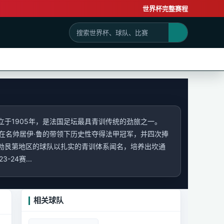
世界杯完整赛程
立于1905年，是法国足坛最具青训传统的劲旅之一。
球队在名帅居伊·鲁的带领下历史性夺得法甲冠军，并四次捧
勃艮第地区的球队以扎实的青训体系闻名，培养出坎通
-24赛...
相关球队