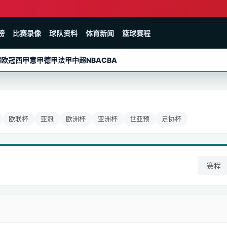
榜
比赛录像
球队资料
体育新闻
篮球赛程
超
欧冠
西甲
意甲
德甲
法甲
中超
NBA
CBA
欧联杯
亚冠
欧洲杯
亚洲杯
世亚预
足协杯
赛程