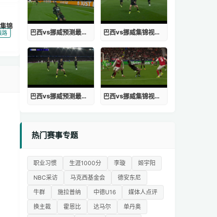
集锦
巴西vs挪威预测最新消息
巴西vs挪威集锦视频直播免费观看
|
线路
巴西vs挪威预测最新消息视频
巴西vs挪威集锦视频在线观看免费
热门赛事专题
职业习惯
生涯1000分
李璇
姬宇阳
NBC采访
马克西基金会
德安东尼
牛群
施拉普纳
中德U16
媒体人点评
换主裁
霍恩比
达马尔
单丹奥