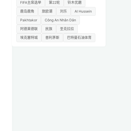
FIFA主席选举
第22轮
铃木优磨
鹿岛鹿角
旅欧潮
刘乐
Al Hussein
Pakhtakor
Công An Nhân Dân
阿德莱德联
民族
圣克拉拉
埃克塞特城
普利茅斯
巴特曼石油体育