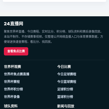
24直播网
聚焦世界杯直播、今日赛程、实时比分、积分榜、球队资料和赛后录像回放。
本站不制作、不存储赛事视频，仅整理公开网络直播入口与体育赛事数据，方
便球迷快速查赛程、看比分、找回放。
查看焦点比赛
世界杯观赛
今日比赛
世界杯焦点赛直播
今日足球赛程
世界杯赛程
今日篮球赛程
世界杯积分榜
足球积分榜
世界杯录像
篮球积分榜
球队资料
新闻与回放