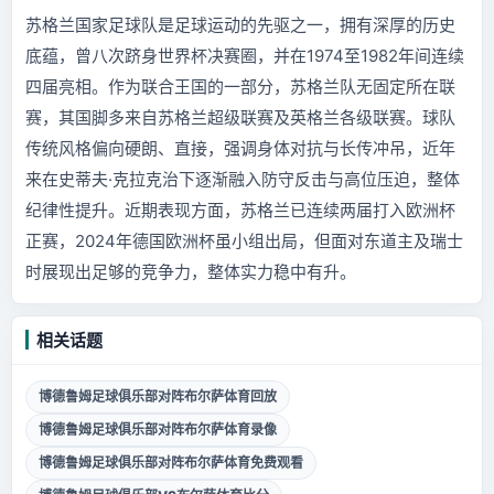
苏格兰国家足球队是足球运动的先驱之一，拥有深厚的历史
底蕴，曾八次跻身世界杯决赛圈，并在1974至1982年间连续
四届亮相。作为联合王国的一部分，苏格兰队无固定所在联
赛，其国脚多来自苏格兰超级联赛及英格兰各级联赛。球队
传统风格偏向硬朗、直接，强调身体对抗与长传冲吊，近年
来在史蒂夫·克拉克治下逐渐融入防守反击与高位压迫，整体
纪律性提升。近期表现方面，苏格兰已连续两届打入欧洲杯
正赛，2024年德国欧洲杯虽小组出局，但面对东道主及瑞士
时展现出足够的竞争力，整体实力稳中有升。
相关话题
博德鲁姆足球俱乐部对阵布尔萨体育回放
博德鲁姆足球俱乐部对阵布尔萨体育录像
博德鲁姆足球俱乐部对阵布尔萨体育免费观看