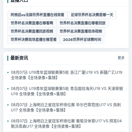
直播入口
阿根廷vs法国世界杯直播在线观看
足球世界杯总决赛是哪一天
世界杯总决赛直播在哪看啊
世界杯总决赛直播在哪看回放
世界杯总决赛直播回放视频
世界杯总决赛直播现场视频
世界杯决赛现场直播在哪里看
2026世界杯足球赛时间
最新资讯
更多
08月07日 U19青年篮球联赛第5轮 浙江广厦U19 VS 新疆广汇U19
全场录像【全场录像+集锦】
08月07日 U19青年篮球联赛第5轮 青岛国信海天U19 VS 天津荣钢
U19 全场录像【全场录像+集锦】
08月07日 上海明日之星冠军杯排位赛 毕尔巴鄂竞技U17 VS 热刺
U17 全场录像【全场录像+集锦】
08月07日 上海明日之星冠军杯排位赛 葡萄牙体育U17 VS 拜耳04
勒沃库森U17 全场录像【全场录像+集锦】