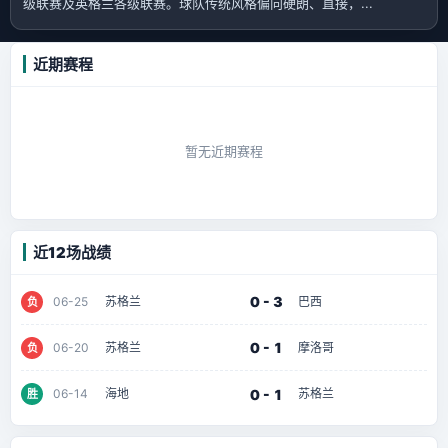
级联赛及英格兰各级联赛。球队传统风格偏向硬朗、直接，...
近期赛程
暂无近期赛程
近12场战绩
0 - 3
06-25
苏格兰
巴西
负
0 - 1
06-20
苏格兰
摩洛哥
负
0 - 1
06-14
海地
苏格兰
胜