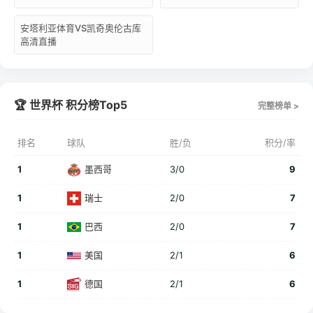
安塔利亚体育VS凯奇奥伦古库
高清直播
🏆 世界杯 积分榜Top5
完整榜单 >
排名
球队
胜/负
积分/率
1
墨西哥
3/0
9
1
瑞士
2/0
7
1
巴西
2/0
7
1
美国
2/1
6
1
德国
2/1
6