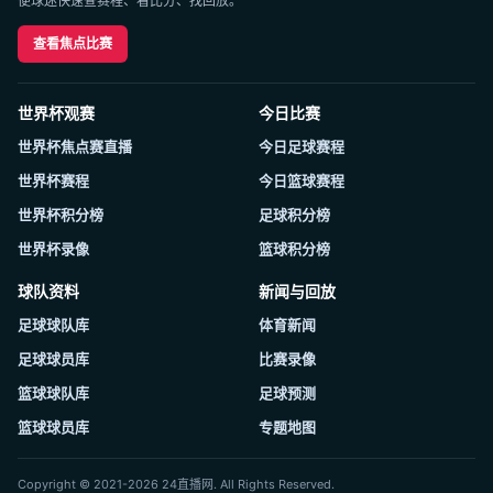
便球迷快速查赛程、看比分、找回放。
查看焦点比赛
世界杯观赛
今日比赛
世界杯焦点赛直播
今日足球赛程
世界杯赛程
今日篮球赛程
世界杯积分榜
足球积分榜
世界杯录像
篮球积分榜
球队资料
新闻与回放
足球球队库
体育新闻
足球球员库
比赛录像
篮球球队库
足球预测
篮球球员库
专题地图
Copyright © 2021-2026 24直播网. All Rights Reserved.