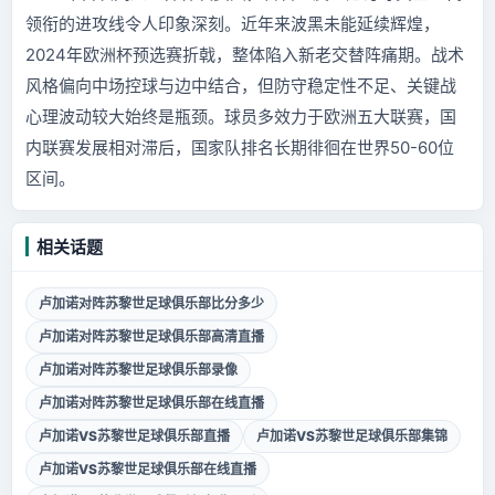
领衔的进攻线令人印象深刻。近年来波黑未能延续辉煌，
2024年欧洲杯预选赛折戟，整体陷入新老交替阵痛期。战术
风格偏向中场控球与边中结合，但防守稳定性不足、关键战
心理波动较大始终是瓶颈。球员多效力于欧洲五大联赛，国
内联赛发展相对滞后，国家队排名长期徘徊在世界50-60位
区间。
相关话题
卢加诺对阵苏黎世足球俱乐部比分多少
卢加诺对阵苏黎世足球俱乐部高清直播
卢加诺对阵苏黎世足球俱乐部录像
卢加诺对阵苏黎世足球俱乐部在线直播
卢加诺VS苏黎世足球俱乐部直播
卢加诺VS苏黎世足球俱乐部集锦
卢加诺VS苏黎世足球俱乐部在线直播