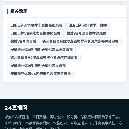
相关话题
山形山神对阵栃木市直播在线观看
山形山神对阵栃木市直播
山形山神VS栃木市直播在线观看
磐城VS今治直播在线观看
磐城VS今治直播
锡瓦斯体育对阵埃森勒埃罗克斯波尔直播在线观看
安塔利亚体育对阵凯奇奥伦古库高清直播
锡瓦斯体育VS埃森勒埃罗克斯波尔在线直播
安塔利亚体育对阵凯奇奥伦古库直播
安塔利亚体育VS凯奇奥伦古库高清直播
24直播网
聚焦世界杯直播、今日赛程、实时比分、积分榜、球队资料和赛后录像回放。
本站不制作、不存储赛事视频，仅整理公开网络直播入口与体育赛事数据，方