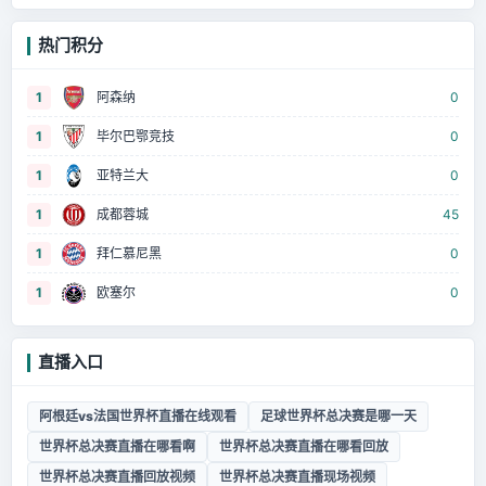
热门积分
1
阿森纳
0
1
毕尔巴鄂竞技
0
1
亚特兰大
0
1
成都蓉城
45
1
拜仁慕尼黑
0
1
欧塞尔
0
直播入口
阿根廷vs法国世界杯直播在线观看
足球世界杯总决赛是哪一天
世界杯总决赛直播在哪看啊
世界杯总决赛直播在哪看回放
世界杯总决赛直播回放视频
世界杯总决赛直播现场视频