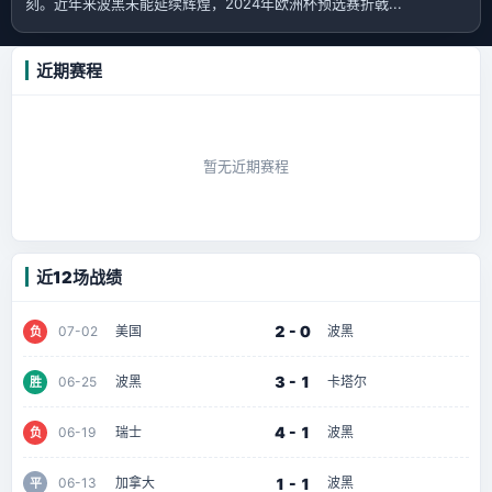
刻。近年来波黑未能延续辉煌，2024年欧洲杯预选赛折戟...
近期赛程
暂无近期赛程
近12场战绩
2 - 0
07-02
美国
波黑
负
3 - 1
06-25
波黑
卡塔尔
胜
4 - 1
06-19
瑞士
波黑
负
1 - 1
06-13
加拿大
波黑
平