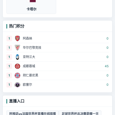
卡塔尔
热门积分
1
阿森纳
0
1
毕尔巴鄂竞技
0
1
亚特兰大
0
1
成都蓉城
45
1
拜仁慕尼黑
0
1
欧塞尔
0
直播入口
阿根廷vs法国世界杯直播在线观看
足球世界杯总决赛是哪一天