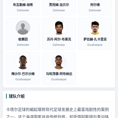
布瓦勒姆·胡希
贾西姆·加贝尔
阿尔维
Defender
Defender
Defender
侯赛因
苏丹·阿尔·布莱克
萨拉赫·扎卡里亚
Defender
Defender
Goalkeeper
梅沙尔·巴尔沙姆
马哈茂德·阿布纳达
Goalkeeper
Goalkeeper
球队介绍
卡塔尔足球的崛起堪称现代足球发展史上最富戏剧性的案例
之一。这个海湾国家并非传统劲旅，却凭借阿斯拜尔青训体