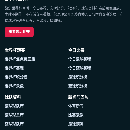
聚焦世界杯直播、今日赛程、实时比分、积分榜、球队资料和赛后录像回放。
本站不制作、不存储赛事视频，仅整理公开网络直播入口与体育赛事数据，方
便球迷快速查赛程、看比分、找回放。
查看焦点比赛
世界杯观赛
今日比赛
世界杯焦点赛直播
今日足球赛程
世界杯赛程
今日篮球赛程
世界杯积分榜
足球积分榜
世界杯录像
篮球积分榜
球队资料
新闻与回放
足球球队库
体育新闻
足球球员库
比赛录像
篮球球队库
足球预测