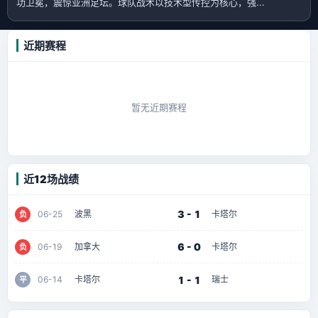
功卫冕，震惊亚洲足坛。球队战术以技术型传控为核心，强...
近期赛程
暂无近期赛程
近12场战绩
3 - 1
06-25
波黑
卡塔尔
负
6 - 0
06-19
加拿大
卡塔尔
负
1 - 1
06-14
卡塔尔
瑞士
平