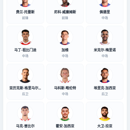
费兰·托雷斯
尼科·威廉姆斯
佩德里
前锋
前锋
中场
马丁·祖比门迪
加维
米克尔·梅里诺
中场
中场
中场
亚历克斯·格里马尔多
马科斯·略伦特
埃里克·加西亚
后卫
中场
后卫
马克·普比尔
霍安·加西亚
大卫·拉亚