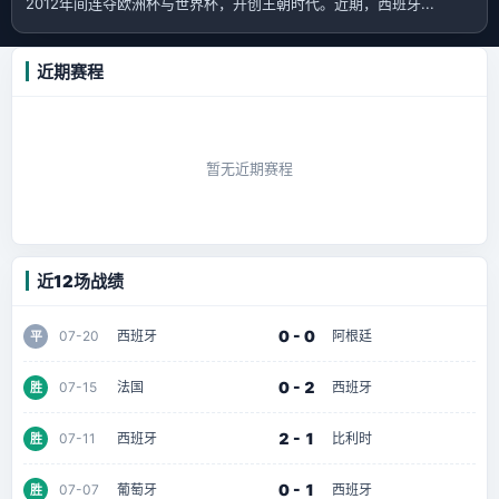
2012年间连夺欧洲杯与世界杯，开创王朝时代。近期，西班牙...
近期赛程
暂无近期赛程
近12场战绩
0 - 0
07-20
西班牙
阿根廷
平
0 - 2
07-15
法国
西班牙
胜
2 - 1
07-11
西班牙
比利时
胜
0 - 1
07-07
葡萄牙
西班牙
胜