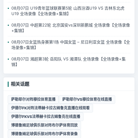
08月07日 U19青年篮球联赛第5轮 山西汾酒U19 VS 吉林东北虎
U19 全场录像【全场录像+集锦】
08月07日 中超第22轮 北京国安vs深圳新鹏城 全场录像【全场录像
+集锦】
08月07日女篮热身赛第1场 中国女篮 – 尼日利亚女篮 全场录像【全
场录像+集锦】
08月07日 湘超第3轮 岳阳队 VS 湘潭队 全场录像【全场录像+集
锦】
相关话题
萨勒耶尔对阵穆拉体育直播
萨勒耶尔VS穆拉体育在线直播
伊德尔FK对阵法蒂赫卡拉古姆鲁克直播在线观看
伊德尔FKVS法蒂赫卡拉古姆鲁克在线直播
博德鲁姆足球俱乐部对阵布尔萨体育回放
博德鲁姆足球俱乐部对阵布尔萨体育录像