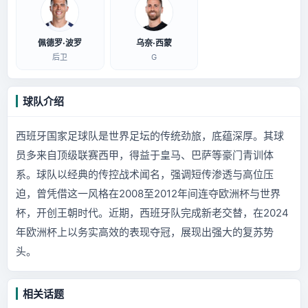
佩德罗·波罗
乌奈·西蒙
后卫
G
球队介绍
西班牙国家足球队是世界足坛的传统劲旅，底蕴深厚。其球
员多来自顶级联赛西甲，得益于皇马、巴萨等豪门青训体
系。球队以经典的传控战术闻名，强调短传渗透与高位压
迫，曾凭借这一风格在2008至2012年间连夺欧洲杯与世界
杯，开创王朝时代。近期，西班牙队完成新老交替，在2024
年欧洲杯上以务实高效的表现夺冠，展现出强大的复苏势
头。
相关话题