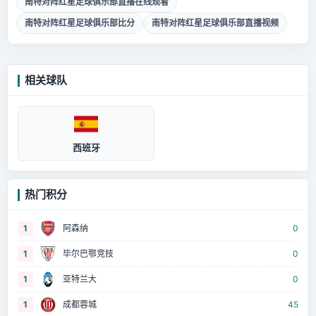
南特对阵红星足球俱乐部直播在线观看
南特对阵红星足球俱乐部比分
南特对阵红星足球俱乐部直播视频
相关球队
西班牙
热门积分
1
阿森纳
0
1
毕尔巴鄂竞技
0
1
亚特兰大
0
1
成都蓉城
45