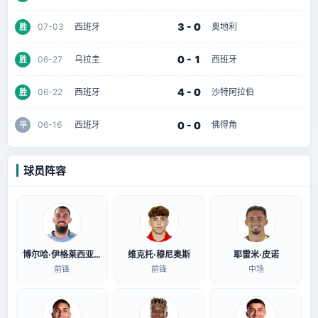
3 - 0
07-03
西班牙
奥地利
胜
0 - 1
06-27
乌拉圭
西班牙
胜
4 - 0
06-22
西班牙
沙特阿拉伯
胜
0 - 0
06-16
西班牙
佛得角
平
球员阵容
博尔哈·伊格莱西亚斯
维克托·穆尼奥斯
耶雷米·皮诺
前锋
前锋
中场