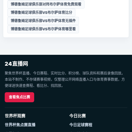
博德鲁姆足球俱乐部对阵布尔萨体育免费观看
博德鲁姆足球俱乐部VS布尔萨体育比分
博德鲁姆足球俱乐部VS布尔萨体育无插件
博德鲁姆足球俱乐部VS布尔萨体育哪里看
24直播网
聚焦世界杯直播、今日赛程、实时比分、积分榜、球队资料和赛后录像回放。
本站不制作、不存储赛事视频，仅整理公开网络直播入口与体育赛事数据，方
便球迷快速查赛程、看比分、找回放。
查看焦点比赛
世界杯观赛
今日比赛
世界杯焦点赛直播
今日足球赛程