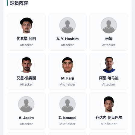
球员阵容
优素福·阿明
A. Y. Hashim
米姆
Attacker
Attacker
Attacker
艾曼·侯赛因
M. Farji
阿里·哈马迪
Attacker
Midfielder
Attacker
A. Jasim
Z. Ismaeel
齐达内·伊克巴尔
Attacker
Midfielder
Midfielder