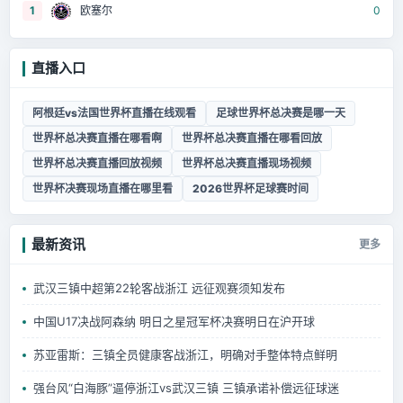
1
欧塞尔
0
直播入口
阿根廷vs法国世界杯直播在线观看
足球世界杯总决赛是哪一天
世界杯总决赛直播在哪看啊
世界杯总决赛直播在哪看回放
世界杯总决赛直播回放视频
世界杯总决赛直播现场视频
世界杯决赛现场直播在哪里看
2026世界杯足球赛时间
最新资讯
更多
武汉三镇中超第22轮客战浙江 远征观赛须知发布
中国U17决战阿森纳 明日之星冠军杯决赛明日在沪开球
苏亚雷斯：三镇全员健康客战浙江，明确对手整体特点鲜明
强台风“白海豚”逼停浙江vs武汉三镇 三镇承诺补偿远征球迷