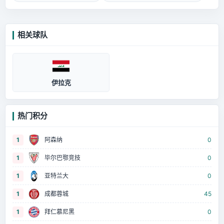
相关球队
伊拉克
热门积分
1
阿森纳
0
1
毕尔巴鄂竞技
0
1
亚特兰大
0
1
成都蓉城
45
1
拜仁慕尼黑
0