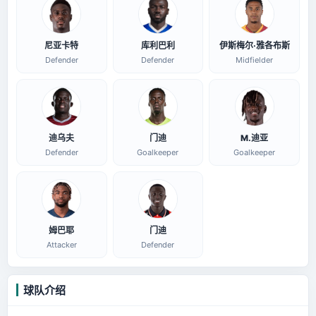
尼亚卡特
库利巴利
伊斯梅尔·雅各布斯
Defender
Defender
Midfielder
迪乌夫
门迪
M.迪亚
Defender
Goalkeeper
Goalkeeper
姆巴耶
门迪
Attacker
Defender
球队介绍