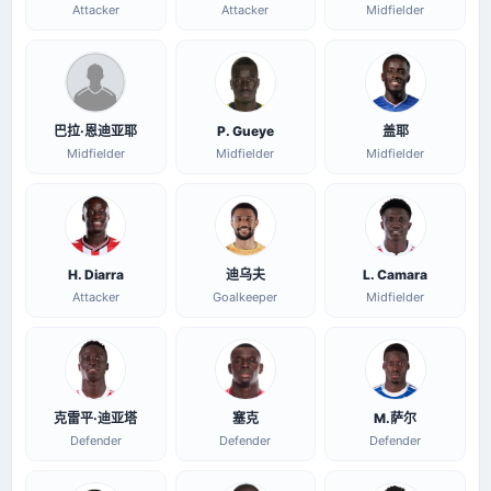
Attacker
Attacker
Midfielder
巴拉·恩迪亚耶
P. Gueye
盖耶
Midfielder
Midfielder
Midfielder
H. Diarra
迪乌夫
L. Camara
Attacker
Goalkeeper
Midfielder
克雷平·迪亚塔
塞克
M.萨尔
Defender
Defender
Defender