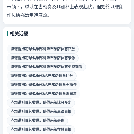
带领下，球队在世预赛及非洲杯上表现起伏，但始终以硬朗
作风给强敌制造麻烦。
相关话题
博德鲁姆足球俱乐部对阵布尔萨体育回放
博德鲁姆足球俱乐部对阵布尔萨体育录像
博德鲁姆足球俱乐部对阵布尔萨体育免费观看
博德鲁姆足球俱乐部VS布尔萨体育比分
博德鲁姆足球俱乐部VS布尔萨体育无插件
博德鲁姆足球俱乐部VS布尔萨体育哪里看
卢加诺对阵苏黎世足球俱乐部比分多少
卢加诺对阵苏黎世足球俱乐部高清直播
卢加诺对阵苏黎世足球俱乐部录像
卢加诺对阵苏黎世足球俱乐部在线直播