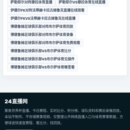
萨勒耶尔对阵穆拉体育直播
萨勒耶尔VS穆拉体育在线直播
伊德尔FK对阵法蒂赫卡拉古姆鲁克直播在线观看
伊德尔FKVS法蒂赫卡拉古姆鲁克在线直播
博德鲁姆足球俱乐部对阵布尔萨体育回放
博德鲁姆足球俱乐部对阵布尔萨体育录像
博德鲁姆足球俱乐部对阵布尔萨体育免费观看
博德鲁姆足球俱乐部VS布尔萨体育比分
博德鲁姆足球俱乐部VS布尔萨体育无插件
博德鲁姆足球俱乐部VS布尔萨体育哪里看
24直播网
聚焦世界杯直播、今日赛程、实时比分、积分榜、球队资料和赛后录像回放。
本站不制作、不存储赛事视频，仅整理公开网络直播入口与体育赛事数据，方
便球迷快速查赛程、看比分、找回放。