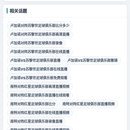
相关话题
卢加诺对阵苏黎世足球俱乐部比分多少
卢加诺对阵苏黎世足球俱乐部高清直播
卢加诺对阵苏黎世足球俱乐部录像
卢加诺对阵苏黎世足球俱乐部在线直播
卢加诺VS苏黎世足球俱乐部直播
卢加诺VS苏黎世足球俱乐部集锦
卢加诺VS苏黎世足球俱乐部在线直播
卢加诺VS苏黎世足球俱乐部免费观看
南特对阵红星足球俱乐部高清直播视频
南特对阵红星足球俱乐部直播在线观看
南特对阵红星足球俱乐部比分
南特对阵红星足球俱乐部直播视频
南特对阵红星足球俱乐部在线直播视频
南特对阵红星足球俱乐部录像直播