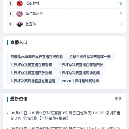
1
成都蓉城
45
1
拜仁慕尼黑
0
1
欧塞尔
0
直播入口
阿根廷vs法国世界杯直播在线观看
足球世界杯总决赛是哪一天
世界杯总决赛直播在哪看啊
世界杯总决赛直播在哪看回放
世界杯总决赛直播回放视频
世界杯总决赛直播现场视频
世界杯决赛现场直播在哪里看
2026世界杯足球赛时间
最新资讯
更多
08月05日 U19青年篮球联赛第3轮 青岛国信海天U19 VS 深圳新世
纪U19 全场录像【全场录像+集锦】
08月05日 U19青年篮球联赛第3轮 浙江广厦U19 VS 山东山高U19