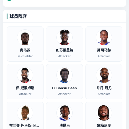
球员阵容
奥乌苏
K.苏莱曼纳
努阿马赫
Midfielder
Attacker
Attacker
伊·威廉姆斯
C. Bonsu Baah
乔丹·阿尤
Attacker
Attacker
Attacker
布兰登·托马斯-阿桑特
法塔乌
塞梅尼奥