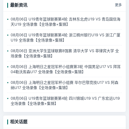
最新资讯
更多
08月06日 U19青年篮球联赛第4轮 吉林东北虎U19 VS 青岛国信海
天U19 全场录像【全场录像+集锦】
08月06日 U19青年篮球联赛第4轮 浙江稠州银行U19 VS 浙江广厦
U19 全场录像【全场录像+集锦】
08月06日 亚洲大学生篮球联赛8强赛 清华大学 VS 菲律宾大学 全
场录像【全场录像+集锦】
08月06日 上海明日之星冠军杯小组赛第3轮 中国男足U17 VS 拜耳
04勒沃库森U17 全场录像【全场录像+集锦】
08月06日 上海明日之星冠军杯小组赛 毕尔巴鄂竞技U17 VS 阿森
纳U17 全场录像【全场录像+集锦】
08月06日 U19青年篮球联赛第4轮 四川锦城U19 VS 广东宏远U19
全场录像【全场录像+集锦】
相关话题