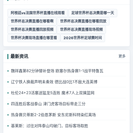
阿根廷vs法国世界杯直播在线观看
足球世界杯总决赛是哪一天
世界杯总决赛直播在哪看啊
世界杯总决赛直播在哪看回放
世界杯总决赛直播回放视频
世界杯总决赛直播现场视频
世界杯决赛现场直播在哪里看
2026世界杯足球赛时间
最新资讯
更多
魏祥鑫第82分钟替补登场 欧塞尔热身赛1-1战平特鲁瓦
辽宁铁人换裁声明未奏效 德比战0比1不敌大连英博
杜伦24+23活塞送猛龙5连败 魔术7人上双擒篮网
四连胜后客战泰山 津门虎客场目标带走三分
热身赛贝蒂斯2-2伯恩茅斯 安东尼斯科特染红离场
基莱斯：过往对阵泰山均破门，目标客场取胜