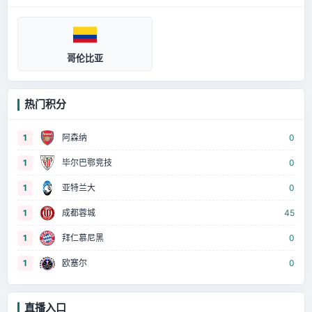
哥伦比亚
热门积分
1
阿森纳
0
1
毕尔巴鄂竞技
0
1
亚特兰大
0
1
成都蓉城
45
1
拜仁慕尼黑
0
1
欧塞尔
0
直播入口