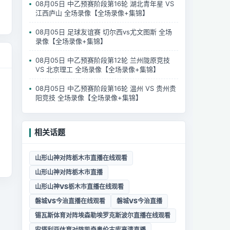
08月05日 中乙预赛阶段第16轮 湖北青年星 VS
江西庐山 全场录像【全场录像+集锦】
08月05日 足球友谊赛 切尔西vs尤文图斯 全场
录像【全场录像+集锦】
08月05日 中乙预赛阶段第12轮 兰州陇原竞技
VS 北京理工 全场录像【全场录像+集锦】
08月05日 中乙预赛阶段第16轮 温州 VS 贵州贵
阳竞技 全场录像【全场录像+集锦】
相关话题
山形山神对阵栃木市直播在线观看
山形山神对阵栃木市直播
山形山神VS栃木市直播在线观看
磐城VS今治直播在线观看
磐城VS今治直播
锡瓦斯体育对阵埃森勒埃罗克斯波尔直播在线观看
安塔利亚体育对阵凯奇奥伦古库高清直播