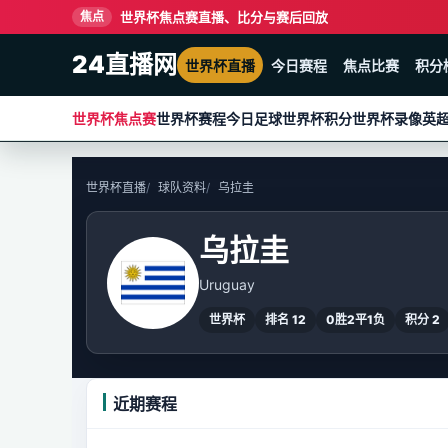
世界杯焦点赛直播、比分与赛后回放
焦点
24直播网
世界杯直播
今日赛程
焦点比赛
积分
世界杯焦点赛
世界杯赛程
今日足球
世界杯积分
世界杯录像
英
世界杯直播
球队资料
乌拉圭
乌拉圭
Uruguay
世界杯
排名 12
0胜2平1负
积分 2
近期赛程