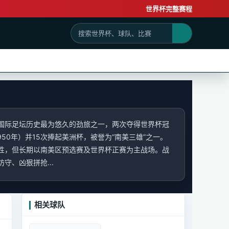
世界杯完整赛程
国际足坛历史最为悠久的劲旅之一，两次夺得世界杯冠
1950年）并15次捧起美洲杯，被誉为“南美三雄”之一。
性，但长期以南美区预选赛及世界杯正赛为主战场。战
守、凶狠拼抢...
相关球队