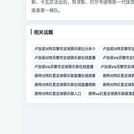
斯、卡瓦尼淡出后，努涅斯、巴尔韦德等新一代球员
南美第一梯队。
相关话题
卢加诺对阵苏黎世足球俱乐部比分多少
卢加诺对阵苏黎世
卢加诺对阵苏黎世足球俱乐部在线直播
卢加诺VS苏黎世足
卢加诺VS苏黎世足球俱乐部在线直播
卢加诺VS苏黎世足
南特对阵红星足球俱乐部直播在线观看
南特对阵红星足球
南特对阵红星足球俱乐部在线直播视频
南特对阵红星足球
南特对阵红星足球俱乐部入口
南特vs红星足球俱乐部高清