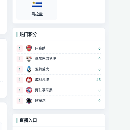
乌拉圭
热门积分
1
阿森纳
0
1
毕尔巴鄂竞技
0
1
亚特兰大
0
1
成都蓉城
45
1
拜仁慕尼黑
0
1
欧塞尔
0
直播入口