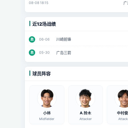
广
08-08 18:15
近12场战绩
川崎前锋
06-06
胜
广岛三箭
05-30
胜
球员阵容
小林
A.铃木
中村
Midfielder
Attacker
Attack