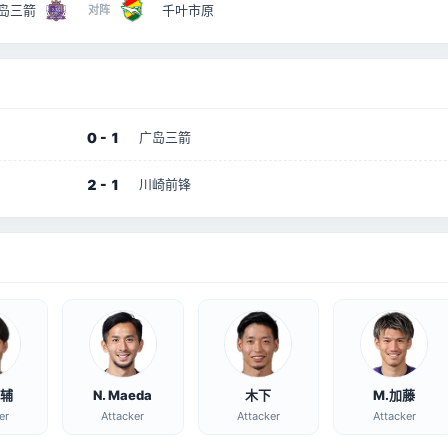
岛三箭
千叶市原
对阵
0 - 1
广岛三箭
2 - 1
川崎前锋
俊辅
N. Maeda
木下
M.加藤
er
Attacker
Attacker
Attacker