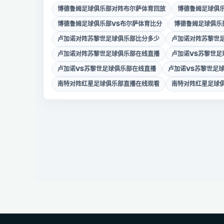
博德鲁姆足球俱乐部对阵布尔萨体育回放
博德鲁姆足球俱
博德鲁姆足球俱乐部VS布尔萨体育比分
博德鲁姆足球俱乐
卢加诺对阵苏黎世足球俱乐部比分多少
卢加诺对阵苏黎世
卢加诺对阵苏黎世足球俱乐部在线直播
卢加诺VS苏黎世足
卢加诺VS苏黎世足球俱乐部在线直播
卢加诺VS苏黎世足
南特对阵红星足球俱乐部直播在线观看
南特对阵红星足球