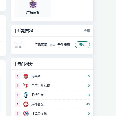
广岛三箭
近期赛程
全部
08-08
广岛三箭
千叶市原
预约
对阵
18:15
热门积分
1
阿森纳
0
1
毕尔巴鄂竞技
0
1
亚特兰大
0
1
成都蓉城
45
1
拜仁慕尼黑
0