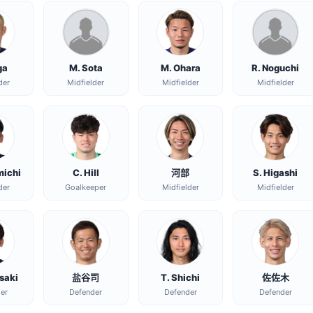
ga
M. Sota
M. Ohara
R. Noguchi
der
Midfielder
Midfielder
Midfielder
michi
C. Hill
河部
S. Higashi
der
Goalkeeper
Midfielder
Midfielder
saki
盐谷司
T. Shichi
佐佐木
er
Defender
Defender
Defender