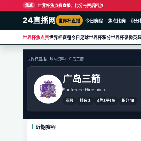
世界杯焦点赛直播、比分与赛后回放
焦点
24直播网
世界杯直播
今日赛程
焦点比赛
积分
世界杯焦点赛
世界杯赛程
今日足球
世界杯积分
世界杯录像
英
世界杯直播
球队资料
广岛三箭
广岛三箭
Sanfrecce Hiroshima
亚冠
排名 3
4胜3平1负
积分 15
近期赛程