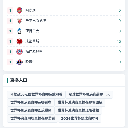
1
阿森纳
0
1
毕尔巴鄂竞技
0
1
亚特兰大
0
1
成都蓉城
45
1
拜仁慕尼黑
0
1
欧塞尔
0
直播入口
阿根廷vs法国世界杯直播在线观看
足球世界杯总决赛是哪一天
世界杯总决赛直播在哪看啊
世界杯总决赛直播在哪看回放
世界杯总决赛直播回放视频
世界杯总决赛直播现场视频
世界杯决赛现场直播在哪里看
2026世界杯足球赛时间