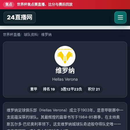
焦点
世界杯焦点赛直播、比分与赛后回放
24直播网
世界杯直播
球队资料
维罗纳
维罗纳
Hellas Verona
意甲
排名 19
3胜12平23负
积分 21
维罗纳足球俱乐部（Hellas Verona）成立于1903年，是意甲联赛中一
支底蕴深厚的球队。其最辉煌的篇章书写于1984-85赛季，在主帅奥
斯瓦尔多·巴尼奥利率领下，这支维罗纳城球队奇迹般夺得队史唯一一