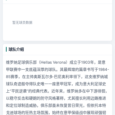
暂无球员数据
球队介绍
维罗纳足球俱乐部（Hellas Verona）成立于1903年，是意
甲联赛中一支底蕴深厚的球队。其最辉煌的篇章书写于1984-
85赛季，在主帅奥斯瓦尔多·巴尼奥利率领下，这支维罗纳城
球队奇迹般夺得队史唯一一座意甲冠军，成为意大利足球史
上“平民逆袭”的经典代表。近年来，维罗纳多在中下游徘徊，
以稳守反击和硬朗的防守风格著称，尤其擅长利用边路推进
和定位球制造威胁。俱乐部虽未恢复昔日荣光，但依托本特
戈迪球场的狂热主场氛围，始终在意甲保级战中展现顽强韧