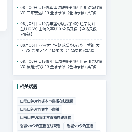
08月06日 U19青年篮球联赛第4轮 四川锦城U19
VS 广东宏远U19 全场录像【全场录像+集锦】
08月06日 U19青年篮球联赛第4轮 辽宁沈阳三
生U19 VS 上海久事U19 全场录像【全场录像
+集锦】
08月06日 亚洲大学生篮球联赛8强赛 早稻田大
学 VS 高丽大学 全场录像【全场录像+集锦】
08月06日 U19青年篮球联赛第4轮 山东山高U19
VS 福建浔兴U19 全场录像【全场录像+集锦】
相关话题
山形山神对阵栃木市直播在线观看
山形山神对阵栃木市直播
山形山神VS栃木市直播在线观看
磐城VS今治直播在线观看
磐城VS今治直播