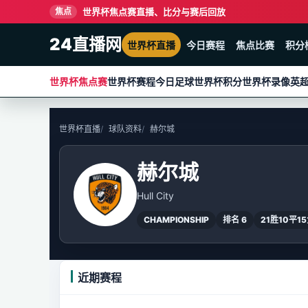
世界杯焦点赛直播、比分与赛后回放
焦点
24直播网
世界杯直播
今日赛程
焦点比赛
积分
世界杯焦点赛
世界杯赛程
今日足球
世界杯积分
世界杯录像
英
世界杯直播
球队资料
赫尔城
赫尔城
Hull City
CHAMPIONSHIP
排名 6
21胜10平1
近期赛程