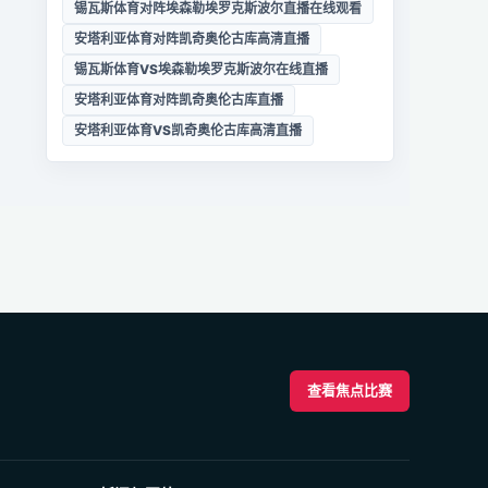
锡瓦斯体育对阵埃森勒埃罗克斯波尔直播在线观看
安塔利亚体育对阵凯奇奥伦古库高清直播
锡瓦斯体育VS埃森勒埃罗克斯波尔在线直播
安塔利亚体育对阵凯奇奥伦古库直播
安塔利亚体育VS凯奇奥伦古库高清直播
查看焦点比赛