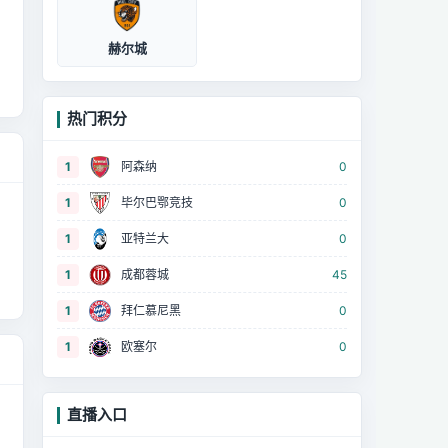
赫尔城
热门积分
1
阿森纳
0
1
毕尔巴鄂竞技
0
1
亚特兰大
0
1
成都蓉城
45
1
拜仁慕尼黑
0
1
欧塞尔
0
直播入口