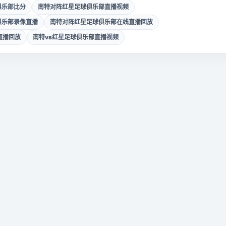
俱乐部比分
南特对阵红星足球俱乐部直播视频
俱乐部录像直播
南特对阵红星足球俱乐部在线直播回放
直播回放
南特vs红星足球俱乐部直播视频