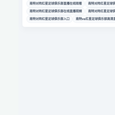
南特对阵红星足球俱乐部直播在线观看
南特对阵红星足球
南特对阵红星足球俱乐部在线直播视频
南特对阵红星足球
南特对阵红星足球俱乐部入口
南特vs红星足球俱乐部高清