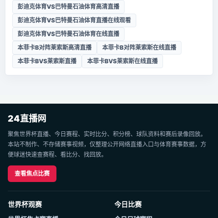
彭迪克体育VS巴特曼石油体育高清直播
彭迪克体育VS巴特曼石油体育直播在线观看
彭迪克体育VS巴特曼石油体育在线直播
本菲卡B对阵莱索斯高清直播
本菲卡B对阵莱索斯在线直播
本菲卡BVS莱索斯直播
本菲卡BVS莱索斯在线直播
24直播网
聚焦世界杯直播、今日赛程、实时比分、积分榜、球队资料和赛后录像回放。
本站不制作、不存储赛事视频，仅整理公开网络直播入口与体育赛事数据，方
便球迷快速查赛程、看比分、找回放。
查看焦点比赛
世界杯观赛
今日比赛