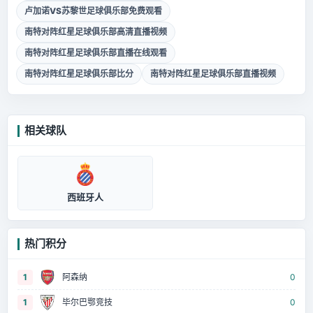
卢加诺VS苏黎世足球俱乐部免费观看
南特对阵红星足球俱乐部高清直播视频
南特对阵红星足球俱乐部直播在线观看
南特对阵红星足球俱乐部比分
南特对阵红星足球俱乐部直播视频
相关球队
西班牙人
热门积分
1
阿森纳
0
1
毕尔巴鄂竞技
0