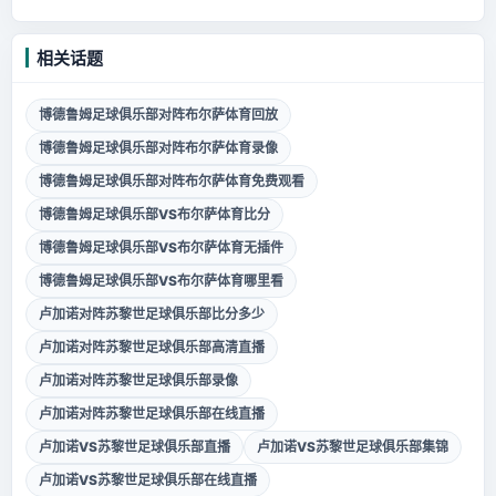
相关话题
博德鲁姆足球俱乐部对阵布尔萨体育回放
博德鲁姆足球俱乐部对阵布尔萨体育录像
博德鲁姆足球俱乐部对阵布尔萨体育免费观看
博德鲁姆足球俱乐部VS布尔萨体育比分
博德鲁姆足球俱乐部VS布尔萨体育无插件
博德鲁姆足球俱乐部VS布尔萨体育哪里看
卢加诺对阵苏黎世足球俱乐部比分多少
卢加诺对阵苏黎世足球俱乐部高清直播
卢加诺对阵苏黎世足球俱乐部录像
卢加诺对阵苏黎世足球俱乐部在线直播
卢加诺VS苏黎世足球俱乐部直播
卢加诺VS苏黎世足球俱乐部集锦
卢加诺VS苏黎世足球俱乐部在线直播