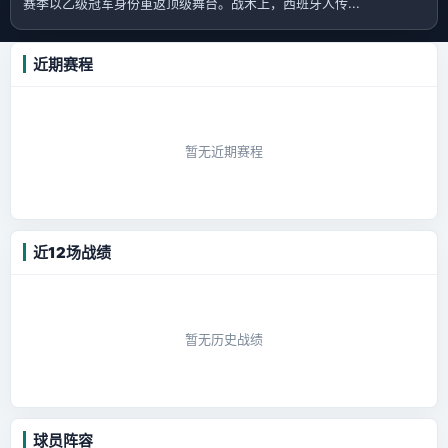
赛季以乙级冠军身份重返顶级舞台。战术上，西班牙人传...
近期赛程
暂无近期赛程
近12场战绩
暂无历史战绩
球员阵容