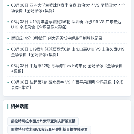
08月08日 亚洲大学生篮球联赛半决赛 政治大学 VS 早稻田大学 全
场录像【全场录像+集锦】
08月08日 U19青年篮球联赛第6轮 深圳新世纪U19 VS 广东宏远
U19 全场录像【全场录像+集锦】
斯坦丘14分13秒破门 创大连英博中超最早制胜球纪录
08月08日 U19青年篮球联赛第6轮 山东山高U19 VS 上海久事U19
全场录像【全场录像+集锦】
08月08日 中超第22轮 青岛海牛vs上海申花 全场录像【全场录像
+集锦】
08月08日 桂超第7轮 融水昊宇 VS 广西平果辉荣 全场录像【全场
录像+集锦】
相关话题
凯拉特阿拉木图对阵索菲亚列夫斯基直播
凯拉特阿拉木图VS索菲亚列夫斯基直播在线观看