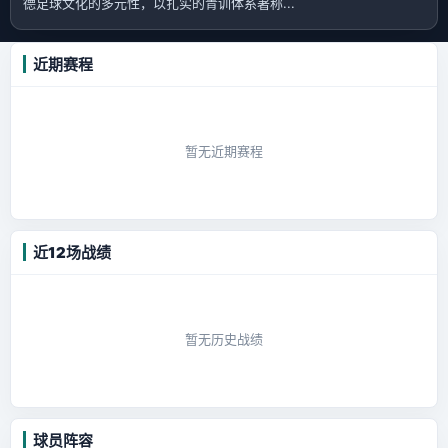
德足球文化的多元性，以扎实的青训体系著称...
近期赛程
暂无近期赛程
近12场战绩
暂无历史战绩
球员阵容