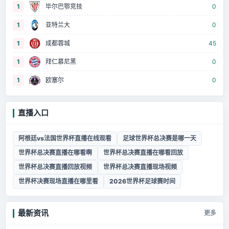
1
毕尔巴鄂竞技
0
1
亚特兰大
0
1
成都蓉城
45
1
拜仁慕尼黑
0
1
欧塞尔
0
直播入口
阿根廷vs法国世界杯直播在线观看
足球世界杯总决赛是哪一天
世界杯总决赛直播在哪看啊
世界杯总决赛直播在哪看回放
世界杯总决赛直播回放视频
世界杯总决赛直播现场视频
世界杯决赛现场直播在哪里看
2026世界杯足球赛时间
最新资讯
更多