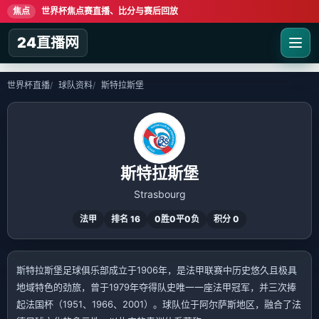
焦点
世界杯焦点赛直播、比分与赛后回放
24直播网
世界杯直播
球队资料
斯特拉斯堡
斯特拉斯堡
Strasbourg
法甲
排名 16
0胜0平0负
积分 0
斯特拉斯堡足球俱乐部成立于1906年，是法甲联赛中历史悠久且极具
地域特色的劲旅，曾于1979年夺得队史唯一一座法甲冠军，并三次捧
起法国杯（1951、1966、2001）。球队位于阿尔萨斯地区，融合了法