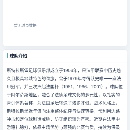
暂无球员数据
球队介绍
斯特拉斯堡足球俱乐部成立于1906年，是法甲联赛中历史悠
久且极具地域特色的劲旅，曾于1979年夺得队史唯一一座法
甲冠军，并三次捧起法国杯（1951、1966、2001）。球队位
于阿尔萨斯地区，融合了法德足球文化的多元性，以扎实的
青训体系著称，为法国足坛输送了诸多才俊。战术风格上，
斯特拉斯堡近年偏向注重整体纪律与快速转换，常利用边路
冲击和定位球制造威胁，防守组织较为严密。近期在法甲中
游稳扎稳打，依靠主场优势与顽强的比赛气质，持续为保级