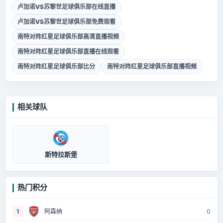
卢加诺VS苏黎世足球俱乐部在线直播
卢加诺VS苏黎世足球俱乐部免费观看
南特对阵红星足球俱乐部高清直播视频
南特对阵红星足球俱乐部直播在线观看
南特对阵红星足球俱乐部比分
南特对阵红星足球俱乐部直播视频
相关球队
斯特拉斯堡
热门积分
1
阿森纳
0