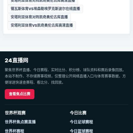
安塔利亚体育对阵凯奇奥伦古库高清直播
锡瓦斯体育VS埃森勒埃罗克斯波尔在线直播
安塔利亚体育对阵凯奇奥伦古库直播
安塔利亚体育VS凯奇奥伦古库高清直播
24直播网
聚焦世界杯直播、今日赛程、实时比分、积分榜、球队资料和赛后录像回放。
本站不制作、不存储赛事视频，仅整理公开网络直播入口与体育赛事数据，方
便球迷快速查赛程、看比分、找回放。
查看焦点比赛
世界杯观赛
今日比赛
世界杯焦点赛直播
今日足球赛程
世界杯赛程
今日篮球赛程