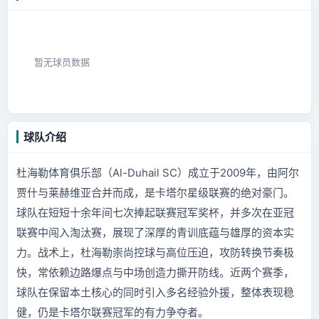
暂无球员数据
球队介绍
杜海勒体育俱乐部（Al-Duhail SC）成立于2009年，由阿尔
贾什与莱赫维亚合并而成，是卡塔尔星级联赛的绝对豪门。
球队在短短十余年间七次捧起联赛冠军奖杯，并多次在亚冠
联赛中闯入淘汰赛，展现了深厚的青训底蕴与雄厚的资本实
力。战术上，杜海勒崇尚控球与高位压迫，攻防转换节奏极
快，常依赖边路爆点与中场创造力撕开防线。近两个赛季，
球队在保留本土核心的同时引入多名经验外援，整体表现稳
健，仍是卡塔尔联赛冠军的有力争夺者。