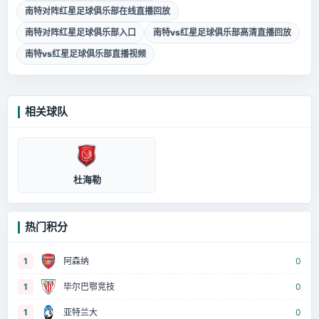
南特对阵红星足球俱乐部在线直播回放
南特对阵红星足球俱乐部入口
南特vs红星足球俱乐部高清直播回放
南特vs红星足球俱乐部直播视频
相关球队
杜海勒
热门积分
1
阿森纳
0
1
毕尔巴鄂竞技
0
1
亚特兰大
0