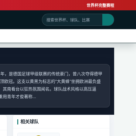
世界杯完整赛程
09年，是德国足球甲级联赛的传统豪门，曾八次夺得德甲
登顶欧冠。这支以黄黑为标志的“大黄蜂”坐拥欧洲最负盛
，其南看台以狂热氛围闻名。球队战术风格以高压逼
用青年才俊著称...
相关球队