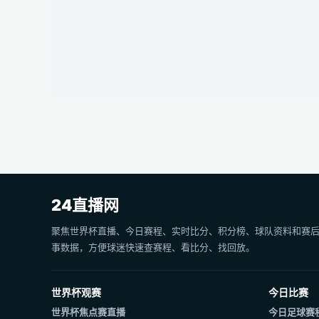
24直播网
聚焦世界杯直播、今日赛程、实时比分、积分榜、球队资料和赛
事数据，方便球迷快速查赛程、看比分、找回放。
世界杯观赛
今日比赛
世界杯焦点赛直播
今日足球赛