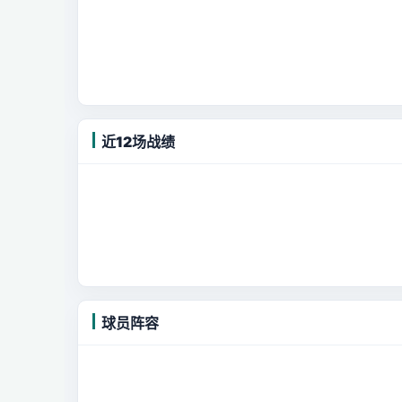
近12场战绩
球员阵容