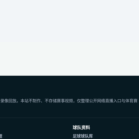
后录像回放。本站不制作、不存储赛事视频，仅整理公开网络直播入口与体育赛
球队资料
程
足球球队库