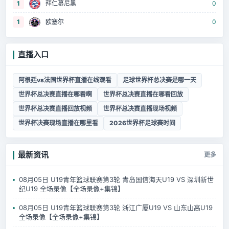
1
拜仁慕尼黑
0
1
欧塞尔
0
直播入口
阿根廷vs法国世界杯直播在线观看
足球世界杯总决赛是哪一天
世界杯总决赛直播在哪看啊
世界杯总决赛直播在哪看回放
世界杯总决赛直播回放视频
世界杯总决赛直播现场视频
世界杯决赛现场直播在哪里看
2026世界杯足球赛时间
最新资讯
更多
08月05日 U19青年篮球联赛第3轮 青岛国信海天U19 VS 深圳新世
纪U19 全场录像【全场录像+集锦】
08月05日 U19青年篮球联赛第3轮 浙江广厦U19 VS 山东山高U19
全场录像【全场录像+集锦】