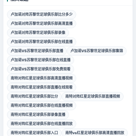
卢加诺对阵苏黎世足球俱乐部比分多少
卢加诺对阵苏黎世足球俱乐部高清直播
卢加诺对阵苏黎世足球俱乐部录像
卢加诺对阵苏黎世足球俱乐部在线直播
卢加诺VS苏黎世足球俱乐部直播
卢加诺VS苏黎世足球俱乐部集锦
卢加诺VS苏黎世足球俱乐部在线直播
卢加诺VS苏黎世足球俱乐部免费观看
南特对阵红星足球俱乐部高清直播视频
南特对阵红星足球俱乐部直播在线观看
南特对阵红星足球俱乐部比分
南特对阵红星足球俱乐部直播视频
南特对阵红星足球俱乐部在线直播视频
南特对阵红星足球俱乐部录像直播
南特对阵红星足球俱乐部在线直播回放
南特对阵红星足球俱乐部入口
南特vs红星足球俱乐部高清直播回放