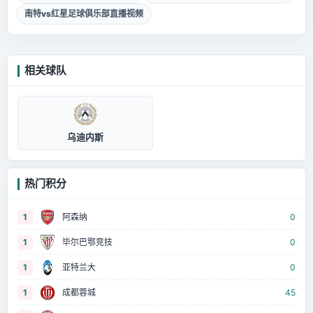
南特vs红星足球俱乐部直播视频
相关球队
乌迪内斯
热门积分
1
阿森纳
0
1
毕尔巴鄂竞技
0
1
亚特兰大
0
1
成都蓉城
45