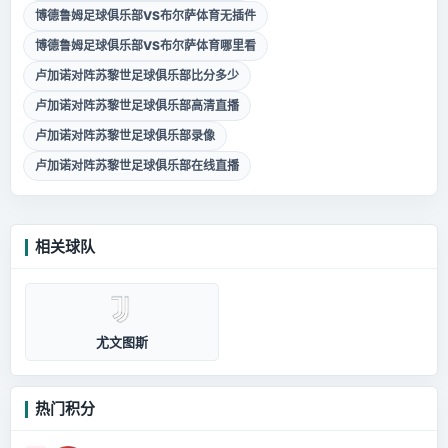
博德鲁姆足球俱乐部VS布尔萨体育无插件
博德鲁姆足球俱乐部VS布尔萨体育哪里看
卢加诺对阵苏黎世足球俱乐部比分多少
卢加诺对阵苏黎世足球俱乐部高清直播
卢加诺对阵苏黎世足球俱乐部录像
卢加诺对阵苏黎世足球俱乐部在线直播
相关球队
尤文图斯
热门积分