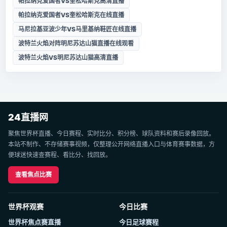
帕拉纳克爱国者VS奎松哈斯克高清直播
帕拉纳克爱国者VS奎松哈斯克在线直播
马尼拉基亚波少年VS马里基纳鞋匠在线直播
波特兰火焰对阵明尼苏达山猫直播在线观看
波特兰火焰VS明尼苏达山猫高清直播
24直播网
聚焦世界杯直播、今日赛程、实时比分、积分榜、球队资料和赛后录像回放。
本站不制作、不存储赛事视频，仅整理公开网络直播入口与体育赛事数据，方
便球迷快速查赛程、看比分、找回放。
查看焦点比赛
世界杯观赛
今日比赛
世界杯焦点赛直播
今日足球赛程