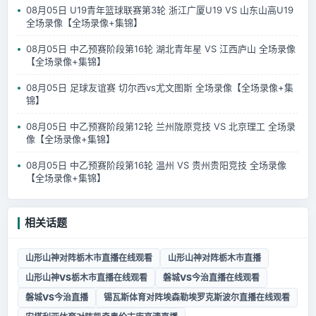
08月05日 U19青年篮球联赛第3轮 浙江广厦U19 VS 山东山高U19
全场录像【全场录像+集锦】
08月05日 中乙预赛阶段第16轮 湖北青年星 VS 江西庐山 全场录像
【全场录像+集锦】
08月05日 足球友谊赛 切尔西vs尤文图斯 全场录像【全场录像+集
锦】
08月05日 中乙预赛阶段第12轮 兰州陇原竞技 VS 北京理工 全场录
像【全场录像+集锦】
08月05日 中乙预赛阶段第16轮 温州 VS 贵州贵阳竞技 全场录像
【全场录像+集锦】
相关话题
山形山神对阵栃木市直播在线观看
山形山神对阵栃木市直播
山形山神VS栃木市直播在线观看
磐城VS今治直播在线观看
磐城VS今治直播
锡瓦斯体育对阵埃森勒埃罗克斯波尔直播在线观看