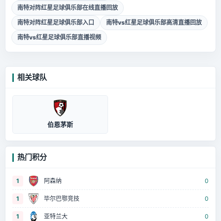
南特对阵红星足球俱乐部在线直播回放
南特对阵红星足球俱乐部入口
南特vs红星足球俱乐部高清直播回放
南特vs红星足球俱乐部直播视频
相关球队
伯恩茅斯
热门积分
1
阿森纳
0
1
毕尔巴鄂竞技
0
1
亚特兰大
0