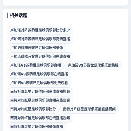
相关话题
卢加诺对阵苏黎世足球俱乐部比分多少
卢加诺对阵苏黎世足球俱乐部高清直播
卢加诺对阵苏黎世足球俱乐部录像
卢加诺对阵苏黎世足球俱乐部在线直播
卢加诺VS苏黎世足球俱乐部直播
卢加诺VS苏黎世足球俱乐部集锦
卢加诺VS苏黎世足球俱乐部在线直播
卢加诺VS苏黎世足球俱乐部免费观看
南特对阵红星足球俱乐部高清直播视频
南特对阵红星足球俱乐部直播在线观看
南特对阵红星足球俱乐部比分
南特对阵红星足球俱乐部直播视频
南特对阵红星足球俱乐部在线直播视频
南特对阵红星足球俱乐部录像直播