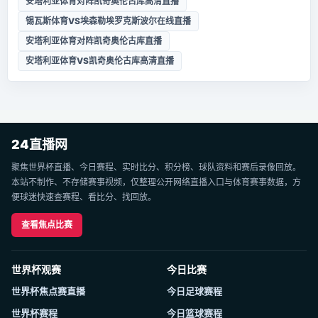
安塔利亚体育对阵凯奇奥伦古库高清直播
锡瓦斯体育VS埃森勒埃罗克斯波尔在线直播
安塔利亚体育对阵凯奇奥伦古库直播
安塔利亚体育VS凯奇奥伦古库高清直播
24直播网
聚焦世界杯直播、今日赛程、实时比分、积分榜、球队资料和赛后录像回放。
本站不制作、不存储赛事视频，仅整理公开网络直播入口与体育赛事数据，方
便球迷快速查赛程、看比分、找回放。
查看焦点比赛
世界杯观赛
今日比赛
世界杯焦点赛直播
今日足球赛程
世界杯赛程
今日篮球赛程