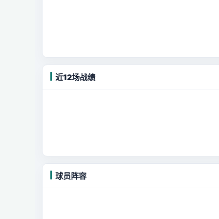
近12场战绩
球员阵容