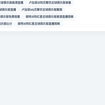
足球俱乐部高清直播
卢加诺对阵苏黎世足球俱乐部录像
球俱乐部直播
卢加诺VS苏黎世足球俱乐部集锦
球俱乐部免费观看
南特对阵红星足球俱乐部高清直播视频
俱乐部比分
南特对阵红星足球俱乐部直播视频