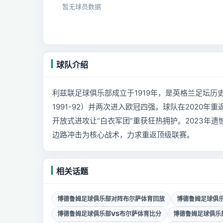
暂无球员数据
球队介绍
利兹联足球俱乐部成立于1919年，是英格兰足坛历史最
1991-92）并两次进入欧冠四强。球队在2020
开放式进攻让“白衣军团”重获狂热拥护。2023年
边路冲击为核心战术，力求重返顶级联赛。
相关话题
博德鲁姆足球俱乐部对阵布尔萨体育回放
博德鲁姆足球俱
博德鲁姆足球俱乐部VS布尔萨体育比分
博德鲁姆足球俱乐