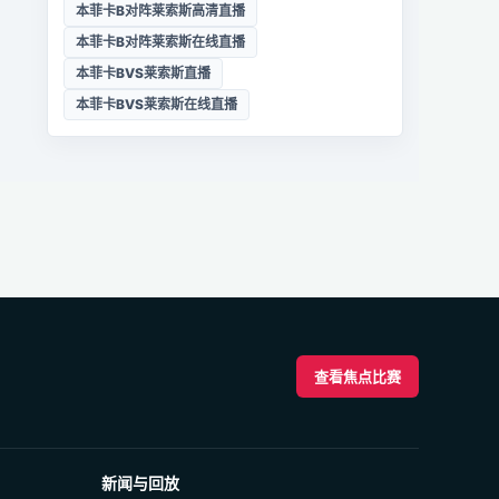
本菲卡B对阵莱索斯高清直播
本菲卡B对阵莱索斯在线直播
本菲卡BVS莱索斯直播
本菲卡BVS莱索斯在线直播
查看焦点比赛
新闻与回放