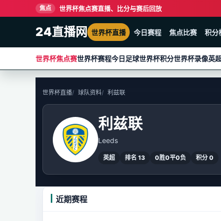
世界杯焦点赛直播、比分与赛后回放
焦点
24直播网
世界杯直播
今日赛程
焦点比赛
积分
世界杯焦点赛
世界杯赛程
今日足球
世界杯积分
世界杯录像
英
世界杯直播
球队资料
利兹联
利兹联
Leeds
英超
排名 13
0胜0平0负
积分 0
近期赛程