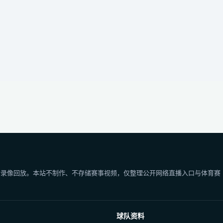
后录像回放。本站不制作、不存储赛事视频，仅整理公开网络直播入口与体育赛
球队资料