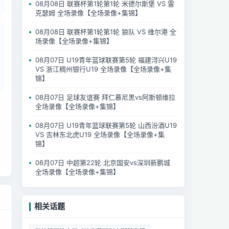
08月08日 联赛杯第1轮第1轮 米德尔斯堡 VS 雷
克瑟姆 全场录像【全场录像+集锦】
08月08日 联赛杯第1轮第1轮 狼队 VS 维尔港 全
场录像【全场录像+集锦】
08月07日 U19青年篮球联赛第5轮 福建浔兴U19
VS 浙江稠州银行U19 全场录像【全场录像+集
锦】
08月07日 足球友谊赛 拜仁慕尼黑vs阿斯顿维拉
全场录像【全场录像+集锦】
08月07日 U19青年篮球联赛第5轮 山西汾酒U19
VS 吉林东北虎U19 全场录像【全场录像+集
锦】
08月07日 中超第22轮 北京国安vs深圳新鹏城
全场录像【全场录像+集锦】
相关话题