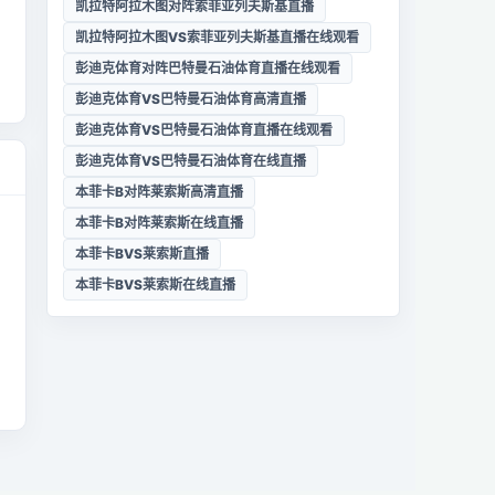
凯拉特阿拉木图对阵索菲亚列夫斯基直播
凯拉特阿拉木图VS索菲亚列夫斯基直播在线观看
彭迪克体育对阵巴特曼石油体育直播在线观看
彭迪克体育VS巴特曼石油体育高清直播
彭迪克体育VS巴特曼石油体育直播在线观看
彭迪克体育VS巴特曼石油体育在线直播
本菲卡B对阵莱索斯高清直播
本菲卡B对阵莱索斯在线直播
本菲卡BVS莱索斯直播
本菲卡BVS莱索斯在线直播