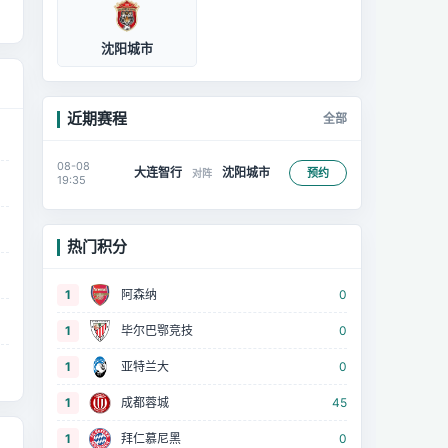
沈阳城市
近期赛程
全部
08-08
大连智行
沈阳城市
预约
对阵
19:35
热门积分
1
阿森纳
0
1
毕尔巴鄂竞技
0
1
亚特兰大
0
1
成都蓉城
45
1
拜仁慕尼黑
0