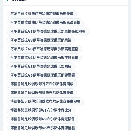
阿尔贾兹拉对阵伊蒂哈德足球俱乐部录像
阿尔贾兹拉对阵伊蒂哈德足球俱乐部高清直播
阿尔贾兹拉VS伊蒂哈德足球俱乐部直播在线观看
阿尔贾兹拉VS伊蒂哈德足球俱乐部集锦
阿尔贾兹拉VS伊蒂哈德足球俱乐部高清直播
阿尔贾兹拉VS伊蒂哈德足球俱乐部在线直播
阿尔贾兹拉VS伊蒂哈德足球俱乐部回放
阿尔贾兹拉VS伊蒂哈德足球俱乐部哪里看
博德鲁姆足球俱乐部对阵布尔萨体育回放
博德鲁姆足球俱乐部对阵布尔萨体育录像
博德鲁姆足球俱乐部对阵布尔萨体育免费观看
博德鲁姆足球俱乐部VS布尔萨体育比分
博德鲁姆足球俱乐部VS布尔萨体育无插件
博德鲁姆足球俱乐部VS布尔萨体育哪里看