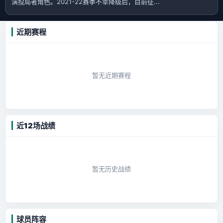
演搅局者角色。2021-22赛季不幸降级后，目前征...
近期赛程
暂无近期赛程
近12场战绩
暂无历史战绩
球员阵容