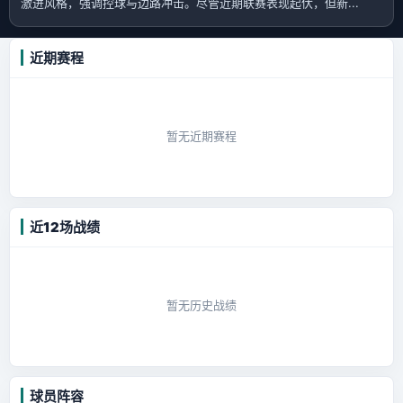
激进风格，强调控球与边路冲击。尽管近期联赛表现起伏，但新...
近期赛程
暂无近期赛程
近12场战绩
暂无历史战绩
球员阵容