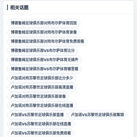
相关话题
博德鲁姆足球俱乐部对阵布尔萨体育回放
博德鲁姆足球俱乐部对阵布尔萨体育录像
博德鲁姆足球俱乐部对阵布尔萨体育免费观看
博德鲁姆足球俱乐部VS布尔萨体育比分
博德鲁姆足球俱乐部VS布尔萨体育无插件
博德鲁姆足球俱乐部VS布尔萨体育哪里看
卢加诺对阵苏黎世足球俱乐部比分多少
卢加诺对阵苏黎世足球俱乐部高清直播
卢加诺对阵苏黎世足球俱乐部录像
卢加诺对阵苏黎世足球俱乐部在线直播
卢加诺VS苏黎世足球俱乐部直播
卢加诺VS苏黎世足球俱乐部集锦
卢加诺VS苏黎世足球俱乐部在线直播
卢加诺VS苏黎世足球俱乐部免费观看