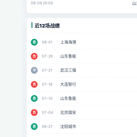
山
08-09 20:00
近12场战绩
上海海港
08-01
胜
山东鲁能
07-26
负
武汉三镇
07-21
平
大连智行
07-18
负
山东鲁能
07-10
胜
北京国安
07-04
负
沈阳城市
06-27
胜