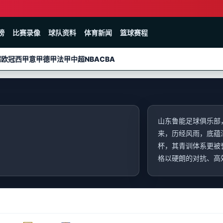
榜
比赛录像
球队资料
体育新闻
篮球赛程
超
欧冠
西甲
意甲
德甲
法甲
中超
NBA
CBA
山东鲁能足球俱乐部
来，历经风雨，底蕴
杯，其青训体系更被
格以硬朗的对抗、高效