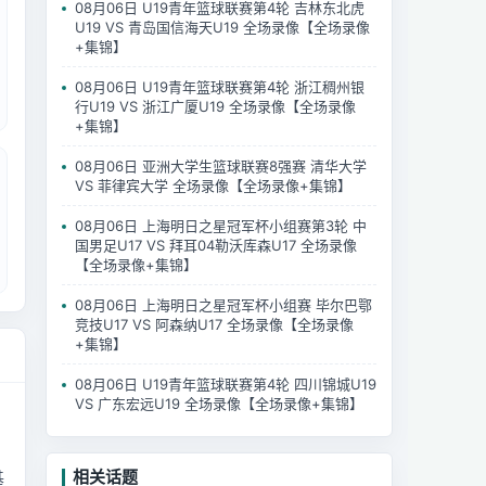
08月06日 U19青年篮球联赛第4轮 吉林东北虎
U19 VS 青岛国信海天U19 全场录像【全场录像
+集锦】
08月06日 U19青年篮球联赛第4轮 浙江稠州银
行U19 VS 浙江广厦U19 全场录像【全场录像
+集锦】
08月06日 亚洲大学生篮球联赛8强赛 清华大学
VS 菲律宾大学 全场录像【全场录像+集锦】
08月06日 上海明日之星冠军杯小组赛第3轮 中
国男足U17 VS 拜耳04勒沃库森U17 全场录像
【全场录像+集锦】
08月06日 上海明日之星冠军杯小组赛 毕尔巴鄂
竞技U17 VS 阿森纳U17 全场录像【全场录像
+集锦】
08月06日 U19青年篮球联赛第4轮 四川锦城U19
VS 广东宏远U19 全场录像【全场录像+集锦】
相关话题
基