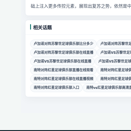
础上注入更多传控元素，展现出复苏之势，依然是
相关话题
卢加诺对阵苏黎世足球俱乐部比分多少
卢加诺对阵苏黎世
卢加诺对阵苏黎世足球俱乐部在线直播
卢加诺VS苏黎世足
卢加诺VS苏黎世足球俱乐部在线直播
卢加诺VS苏黎世足
南特对阵红星足球俱乐部直播在线观看
南特对阵红星足球
南特对阵红星足球俱乐部在线直播视频
南特对阵红星足球
南特对阵红星足球俱乐部入口
南特vs红星足球俱乐部高清