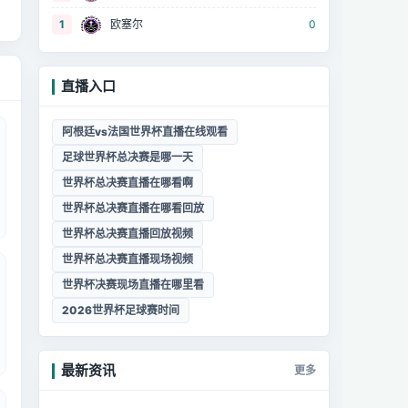
1
欧塞尔
0
直播入口
阿根廷vs法国世界杯直播在线观看
足球世界杯总决赛是哪一天
世界杯总决赛直播在哪看啊
世界杯总决赛直播在哪看回放
世界杯总决赛直播回放视频
世界杯总决赛直播现场视频
世界杯决赛现场直播在哪里看
2026世界杯足球赛时间
最新资讯
更多