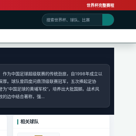
世界杯完整赛程
，作为中国足球超级联赛的传统劲旅，自1998年成立以
深厚。球队曾四度问鼎顶级联赛冠军，五次捧起足协
誉为“中国足球的黄埔军校”，培养出大批国脚。战术风
的边中结合著称，强...
相关球队