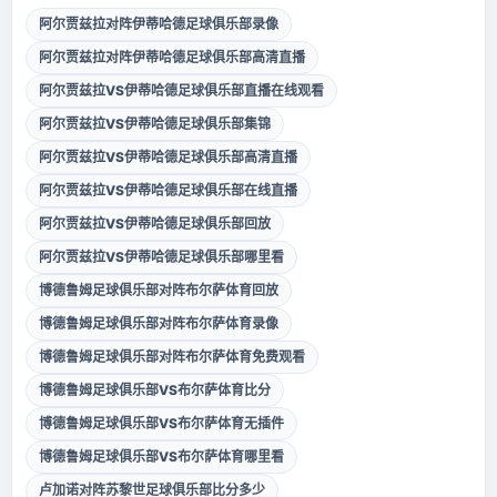
阿尔贾兹拉对阵伊蒂哈德足球俱乐部录像
阿尔贾兹拉对阵伊蒂哈德足球俱乐部高清直播
阿尔贾兹拉VS伊蒂哈德足球俱乐部直播在线观看
阿尔贾兹拉VS伊蒂哈德足球俱乐部集锦
阿尔贾兹拉VS伊蒂哈德足球俱乐部高清直播
阿尔贾兹拉VS伊蒂哈德足球俱乐部在线直播
阿尔贾兹拉VS伊蒂哈德足球俱乐部回放
阿尔贾兹拉VS伊蒂哈德足球俱乐部哪里看
博德鲁姆足球俱乐部对阵布尔萨体育回放
博德鲁姆足球俱乐部对阵布尔萨体育录像
博德鲁姆足球俱乐部对阵布尔萨体育免费观看
博德鲁姆足球俱乐部VS布尔萨体育比分
博德鲁姆足球俱乐部VS布尔萨体育无插件
博德鲁姆足球俱乐部VS布尔萨体育哪里看
卢加诺对阵苏黎世足球俱乐部比分多少