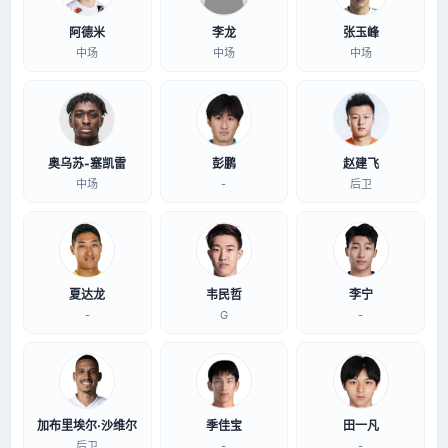
阿德米
李龙
张玉峰
中场
中场
中场
奥乌苏-塞凯雷
彭鹏
赵建飞
中场
-
后卫
夏达龙
韦民哲
李宁
-
G
-
加布里埃尔·沙维尔
季佳宝
田一凡
后卫
-
-