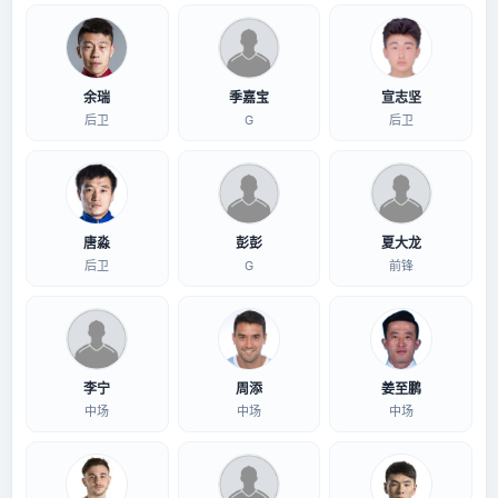
余瑞
季嘉宝
宣志坚
后卫
G
后卫
唐淼
彭彭
夏大龙
后卫
G
前锋
李宁
周添
姜至鹏
中场
中场
中场