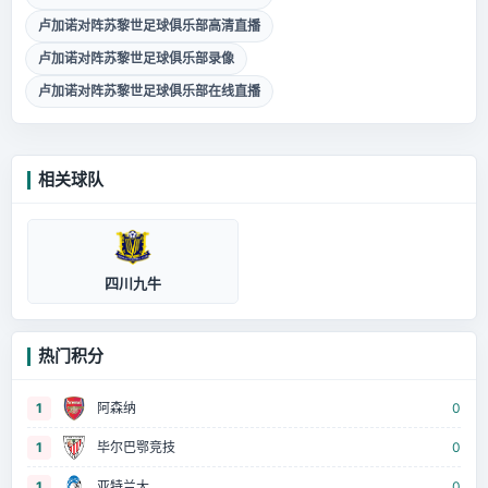
卢加诺对阵苏黎世足球俱乐部高清直播
卢加诺对阵苏黎世足球俱乐部录像
卢加诺对阵苏黎世足球俱乐部在线直播
相关球队
四川九牛
热门积分
1
阿森纳
0
1
毕尔巴鄂竞技
0
1
亚特兰大
0