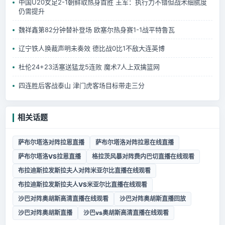
中国U20女足2-1朝鲜取热身首胜 王军：执行力不错但战术细腻度
仍需提升
魏祥鑫第82分钟替补登场 欧塞尔热身赛1-1战平特鲁瓦
辽宁铁人换裁声明未奏效 德比战0比1不敌大连英博
杜伦24+23活塞送猛龙5连败 魔术7人上双擒篮网
四连胜后客战泰山 津门虎客场目标带走三分
相关话题
萨布尔塔洛对阵拉恩直播
萨布尔塔洛对阵拉恩在线直播
萨布尔塔洛VS拉恩直播
格拉茨风暴对阵费内巴切直播在线观看
布拉迪斯拉发斯拉夫人对阵米亚尔比直播在线观看
布拉迪斯拉发斯拉夫人VS米亚尔比直播在线观看
沙巴对阵奥胡斯高清直播在线观看
沙巴对阵奥胡斯直播回放
沙巴对阵奥胡斯直播
沙巴vs奥胡斯高清直播在线观看