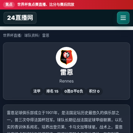
焦点
世界杯焦点赛直播、比分与赛后回放
24直播网
世界杯直播
球队资料
雷恩
雷恩
Rennes
法甲
排名 15
0胜0平0负
积分 0
雷恩足球俱乐部成立于1901年，是法国足坛历史最悠久的俱乐部之
一，曾三次夺得法国杯冠军。球队长期征战法国足球甲级联赛，以扎
实的青训体系闻名，培养出登贝莱、卡马文加等球星。战术上，雷恩