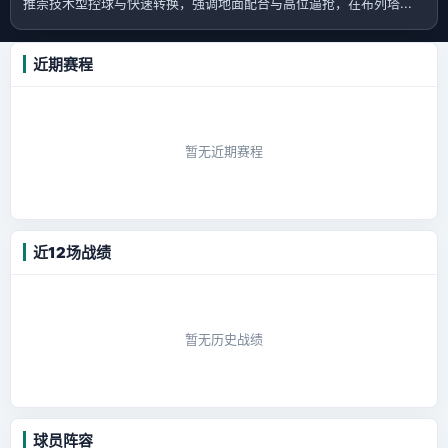
推崇技术型控球与快速转换，强调地面配合与高位逼抢，在布列塔...
近期赛程
暂无近期赛程
近12场战绩
暂无历史战绩
球员阵容