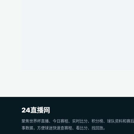
24直播网
聚焦世界杯直播、今日赛程、实时比分、积分榜、球队资料和赛
事数据，方便球迷快速查赛程、看比分、找回放。