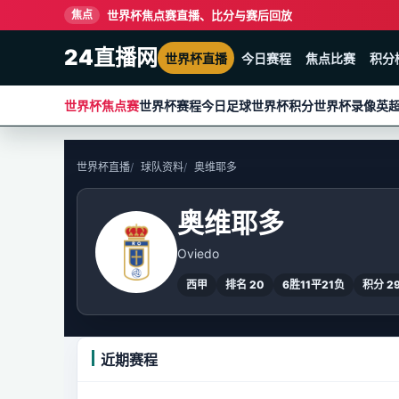
世界杯焦点赛直播、比分与赛后回放
焦点
24直播网
世界杯直播
今日赛程
焦点比赛
积分
世界杯焦点赛
世界杯赛程
今日足球
世界杯积分
世界杯录像
英
世界杯直播
球队资料
奥维耶多
奥维耶多
Oviedo
西甲
排名 20
6胜11平21负
积分 2
近期赛程