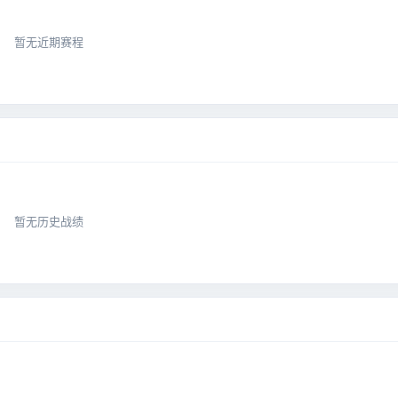
暂无近期赛程
暂无历史战绩