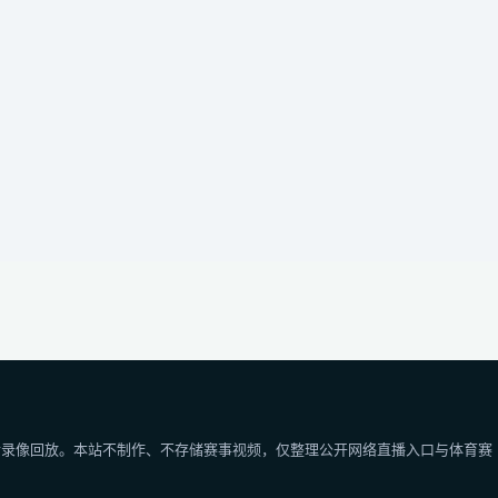
后录像回放。本站不制作、不存储赛事视频，仅整理公开网络直播入口与体育赛