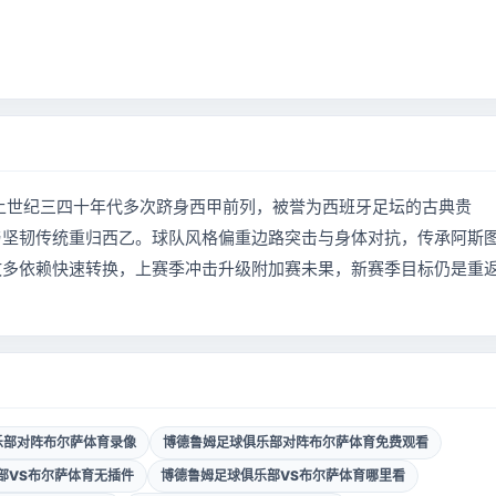
在上世纪三四十年代多次跻身西甲前列，被誉为西班牙足坛的古典贵
与坚韧传统重归西乙。球队风格偏重边路突击与身体对抗，传承阿斯
攻多依赖快速转换，上赛季冲击升级附加赛未果，新赛季目标仍是重
乐部对阵布尔萨体育录像
博德鲁姆足球俱乐部对阵布尔萨体育免费观看
部VS布尔萨体育无插件
博德鲁姆足球俱乐部VS布尔萨体育哪里看