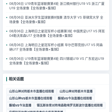
08月06日 U19青年篮球联赛第4轮 浙江稠州银行U19 VS 浙江广厦
U19 全场录像【全场录像+集锦】
08月06日 亚洲大学生篮球联赛8强赛 清华大学 VS 菲律宾大学 全
场录像【全场录像+集锦】
08月06日 上海明日之星冠军杯小组赛第3轮 中国男足U17 VS 拜耳
04勒沃库森U17 全场录像【全场录像+集锦】
08月06日 上海明日之星冠军杯小组赛 毕尔巴鄂竞技U17 VS 阿森
纳U17 全场录像【全场录像+集锦】
08月06日 U19青年篮球联赛第4轮 四川锦城U19 VS 广东宏远U19
全场录像【全场录像+集锦】
相关话题
山形山神对阵栃木市直播在线观看
山形山神对阵栃木市直播
山形山神VS栃木市直播在线观看
磐城VS今治直播在线观看
磐城VS今治直播
锡瓦斯体育对阵埃森勒埃罗克斯波尔直播在线观看