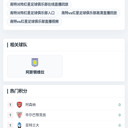
南特对阵红星足球俱乐部在线直播回放
南特对阵红星足球俱乐部入口
南特vs红星足球俱乐部高清直播回放
南特vs红星足球俱乐部直播视频
相关球队
阿斯顿维拉
热门积分
1
阿森纳
0
1
毕尔巴鄂竞技
0
1
亚特兰大
0