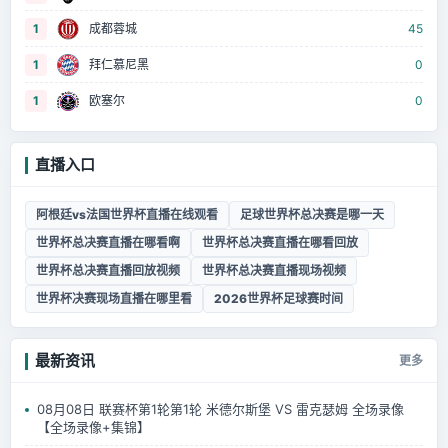
1
成都蓉城
45
1
拜仁慕尼黑
0
1
欧塞尔
0
直播入口
阿根廷vs法国世界杯直播在线观看
足球世界杯总决赛是哪一天
世界杯总决赛直播在哪看啊
世界杯总决赛直播在哪看回放
世界杯总决赛直播回放视频
世界杯总决赛直播现场视频
世界杯决赛现场直播在哪里看
2026世界杯足球赛时间
最新资讯
更多
08月08日 联赛杯第1轮第1轮 米德尔斯堡 VS 雷克瑟姆 全场录像
【全场录像+集锦】