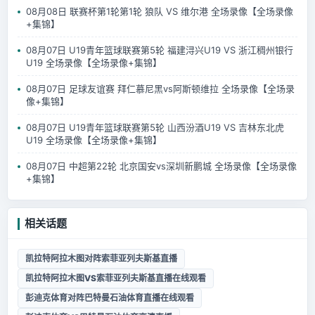
08月08日 联赛杯第1轮第1轮 狼队 VS 维尔港 全场录像【全场录像
+集锦】
08月07日 U19青年篮球联赛第5轮 福建浔兴U19 VS 浙江稠州银行
U19 全场录像【全场录像+集锦】
08月07日 足球友谊赛 拜仁慕尼黑vs阿斯顿维拉 全场录像【全场录
像+集锦】
08月07日 U19青年篮球联赛第5轮 山西汾酒U19 VS 吉林东北虎
U19 全场录像【全场录像+集锦】
08月07日 中超第22轮 北京国安vs深圳新鹏城 全场录像【全场录像
+集锦】
相关话题
凯拉特阿拉木图对阵索菲亚列夫斯基直播
凯拉特阿拉木图VS索菲亚列夫斯基直播在线观看
彭迪克体育对阵巴特曼石油体育直播在线观看