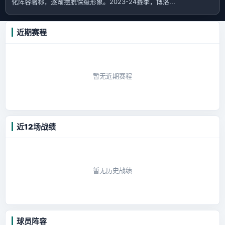
化阵容著称，逐渐摆脱保级形象。2023-24赛季，博洛...
近期赛程
暂无近期赛程
近12场战绩
暂无历史战绩
球员阵容