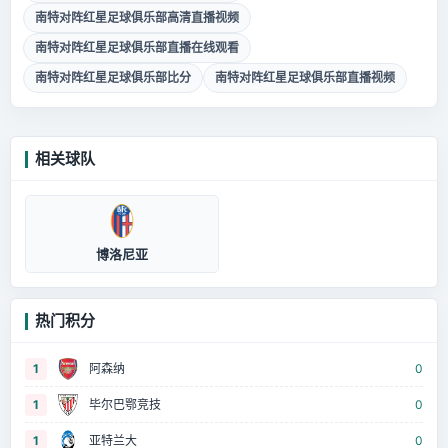
南特对阵红星足球俱乐部高清直播视频
南特对阵红星足球俱乐部直播在线观看
南特对阵红星足球俱乐部比分
南特对阵红星足球俱乐部直播视频
相关球队
博洛尼亚
热门积分
1
阿森纳
0
1
毕尔巴鄂竞技
0
1
亚特兰大
0