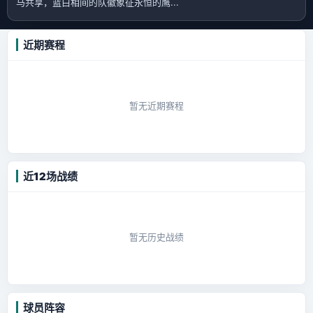
马共享，蓝白相间的队徽象征永恒的鹰...
近期赛程
暂无近期赛程
近12场战绩
暂无历史战绩
球员阵容