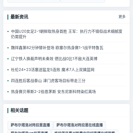
最新资讯
更多
中国U20女足2-1朝鲜取热身首胜 王军：执行力不错但战术细腻度
仍需提升
魏祥鑫第82分钟替补登场 欧塞尔热身赛1-1战平特鲁瓦
辽宁铁人换裁声明未奏效 德比战0比1不敌大连英博
杜伦24+23活塞送猛龙5连败 魔术7人上双擒篮网
四连胜后客战泰山 津门虎客场目标带走三分
热身赛贝蒂斯2-2伯恩茅斯 安东尼斯科特染红离场
相关话题
萨布尔塔洛对阵拉恩直播
萨布尔塔洛对阵拉恩在线直播