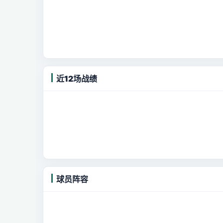
近12场战绩
球员阵容