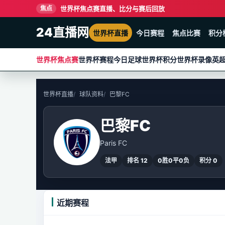
世界杯焦点赛直播、比分与赛后回放
焦点
24直播网
世界杯直播
今日赛程
焦点比赛
积分
世界杯焦点赛
世界杯赛程
今日足球
世界杯积分
世界杯录像
英
世界杯直播
球队资料
巴黎FC
巴黎FC
Paris FC
法甲
排名 12
0胜0平0负
积分 0
近期赛程