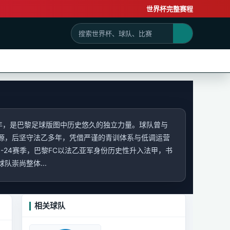
世界杯完整赛程
69年，是巴黎足球版图中历史悠久的独立力量。球队曾与
源，后坚守法乙多年，凭借严谨的青训体系与低调运营
3-24赛季，巴黎FC以法乙亚军身份历史性升入法甲，书
队崇尚整体...
相关球队