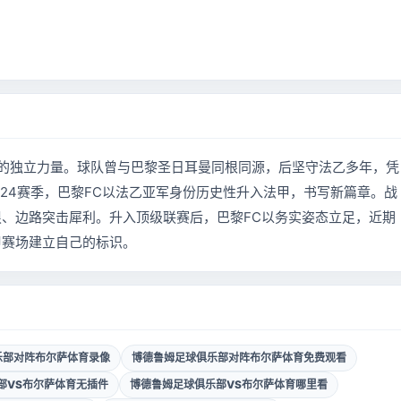
悠久的独立力量。球队曾与巴黎圣日耳曼同根同源，后坚守法乙多年，凭
-24赛季，巴黎FC以法乙亚军身份历史性升入法甲，书写新篇章。战
、边路突击犀利。升入顶级联赛后，巴黎FC以务实姿态立足，近期
甲赛场建立自己的标识。
乐部对阵布尔萨体育录像
博德鲁姆足球俱乐部对阵布尔萨体育免费观看
部VS布尔萨体育无插件
博德鲁姆足球俱乐部VS布尔萨体育哪里看