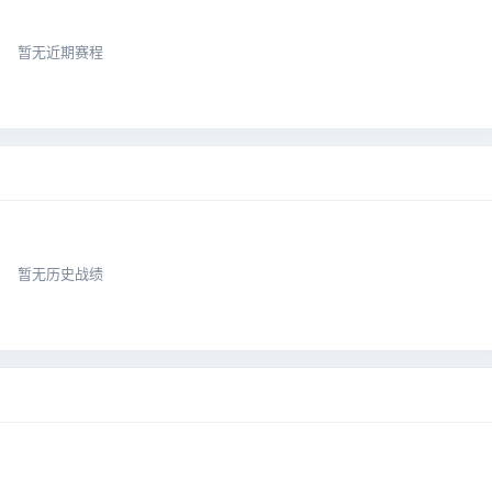
暂无近期赛程
暂无历史战绩