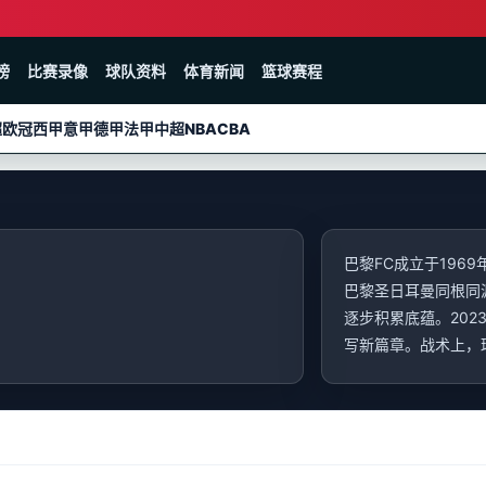
榜
比赛录像
球队资料
体育新闻
篮球赛程
超
欧冠
西甲
意甲
德甲
法甲
中超
NBA
CBA
巴黎FC成立于19
巴黎圣日耳曼同根同
逐步积累底蕴。202
写新篇章。战术上，球