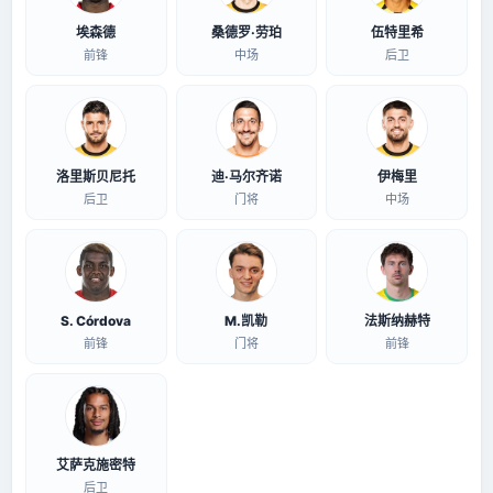
埃森德
桑德罗·劳珀
伍特里希
前锋
中场
后卫
洛里斯贝尼托
迪·马尔齐诺
伊梅里
后卫
门将
中场
S. Córdova
M.凯勒
法斯纳赫特
前锋
门将
前锋
艾萨克施密特
后卫