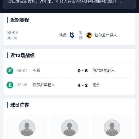
以狂热氛围著称。近年来，年轻人在国内联赛持续保持统治力，...
近期赛程
08-09
对
洛桑
伯尔尼年轻人
00:00
阵
近12场战绩
0 - 6
08-02
图恩
伯尔尼年轻人
胜
4 - 2
07-26
伯尔尼年轻人
锡永
胜
球员阵容