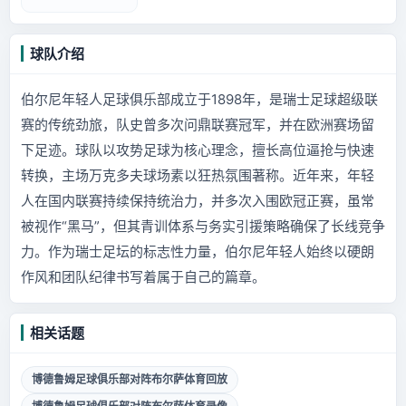
球队介绍
伯尔尼年轻人足球俱乐部成立于1898年，是瑞士足球超级联
赛的传统劲旅，队史曾多次问鼎联赛冠军，并在欧洲赛场留
下足迹。球队以攻势足球为核心理念，擅长高位逼抢与快速
转换，主场万克多夫球场素以狂热氛围著称。近年来，年轻
人在国内联赛持续保持统治力，并多次入围欧冠正赛，虽常
被视作“黑马”，但其青训体系与务实引援策略确保了长线竞争
力。作为瑞士足坛的标志性力量，伯尔尼年轻人始终以硬朗
作风和团队纪律书写着属于自己的篇章。
相关话题
博德鲁姆足球俱乐部对阵布尔萨体育回放