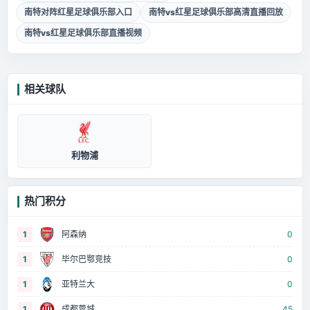
南特对阵红星足球俱乐部入口
南特vs红星足球俱乐部高清直播回放
南特vs红星足球俱乐部直播视频
相关球队
利物浦
热门积分
1
阿森纳
0
1
毕尔巴鄂竞技
0
1
亚特兰大
0
1
成都蓉城
45