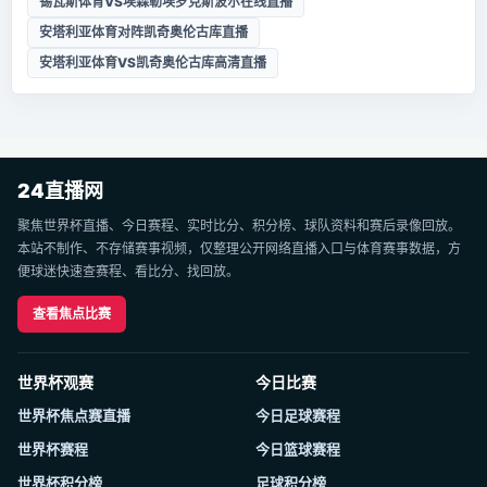
锡瓦斯体育VS埃森勒埃罗克斯波尔在线直播
安塔利亚体育对阵凯奇奥伦古库直播
安塔利亚体育VS凯奇奥伦古库高清直播
24直播网
聚焦世界杯直播、今日赛程、实时比分、积分榜、球队资料和赛后录像回放。
本站不制作、不存储赛事视频，仅整理公开网络直播入口与体育赛事数据，方
便球迷快速查赛程、看比分、找回放。
查看焦点比赛
世界杯观赛
今日比赛
世界杯焦点赛直播
今日足球赛程
世界杯赛程
今日篮球赛程
世界杯积分榜
足球积分榜