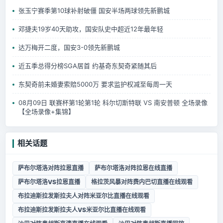
张玉宁赛季第10球补射破僵 国安半场两球领先新鹏城
邓捷夫19岁40天助攻，国安队史中超近12年最年轻
达万梅开二度，国安3-0领先新鹏城
近五季总得分榜SGA居首 约基奇东契奇紧随其后
东契奇前未婚妻索赔5000万 要求监护权减至每周一天
08月09日 联赛杯第1轮第1轮 科尔切斯特联 VS 南安普顿 全场录像
【全场录像+集锦】
相关话题
萨布尔塔洛对阵拉恩直播
萨布尔塔洛对阵拉恩在线直播
萨布尔塔洛VS拉恩直播
格拉茨风暴对阵费内巴切直播在线观看
布拉迪斯拉发斯拉夫人对阵米亚尔比直播在线观看
布拉迪斯拉发斯拉夫人VS米亚尔比直播在线观看