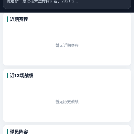
威尼斯一度以技术型传控闻名，2021-2...
近期赛程
暂无近期赛程
近12场战绩
暂无历史战绩
球员阵容