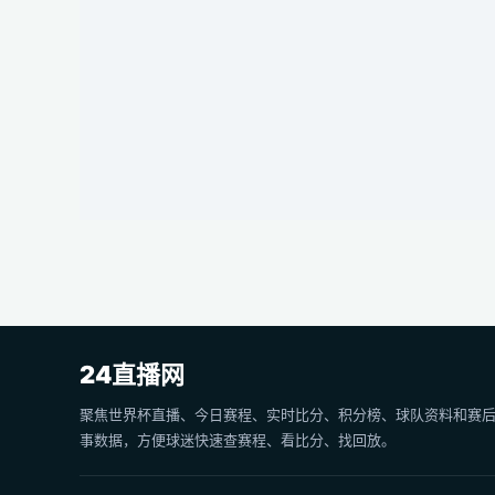
24直播网
聚焦世界杯直播、今日赛程、实时比分、积分榜、球队资料和赛
事数据，方便球迷快速查赛程、看比分、找回放。