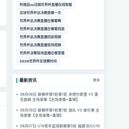
阿根廷vs法国世界杯直播在线观看
足球世界杯总决赛是哪一天
世界杯总决赛直播在哪看啊
世界杯总决赛直播在哪看回放
世界杯总决赛直播回放视频
世界杯总决赛直播现场视频
世界杯决赛现场直播在哪里看
2026世界杯足球赛时间
最新资讯
更多
08月08日 联赛杯第1轮第1轮 米德尔斯堡 VS 雷
克瑟姆 全场录像【全场录像+集锦】
08月08日 联赛杯第1轮第1轮 狼队 VS 维尔港 全
场录像【全场录像+集锦】
08月07日 U19青年篮球联赛第5轮 福建浔兴U19