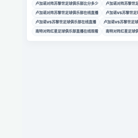
卢加诺对阵苏黎世足球俱乐部比分多少
卢加诺对阵苏黎世
卢加诺对阵苏黎世足球俱乐部在线直播
卢加诺VS苏黎世足
卢加诺VS苏黎世足球俱乐部在线直播
卢加诺VS苏黎世足
南特对阵红星足球俱乐部直播在线观看
南特对阵红星足球